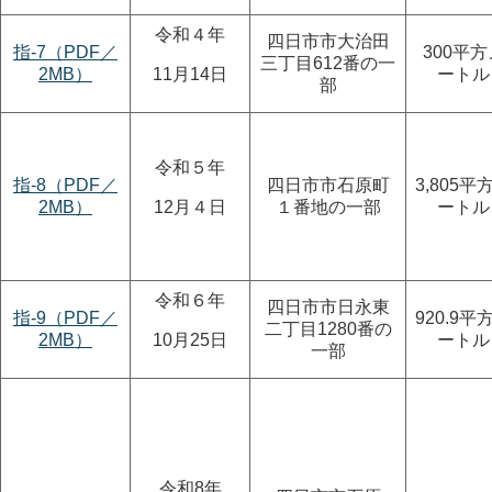
令和４年
四日市市大治田
指-7（PDF／
300平方
三丁目612番の一
2MB）
11月14日
ートル
部
令和５年
指-8（PDF／
四日市市石原町
3,805平
2MB）
12月４日
１番地の一部
ートル
令和６年
四日市市日永東
指-9（PDF／
920.9平
二丁目1280番の
2MB）
10月25日
ートル
一部
令和8年