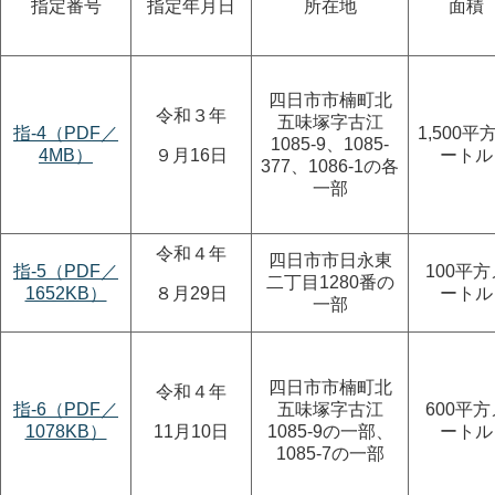
指定番号
指定年月日
所在地
面積
四日市市楠町北
令和３年
五味塚字古江
指-4（PDF／
1,500平
1085-9、1085-
4MB）
９月16日
ートル
377、1086-1の各
一部
令和４年
四日市市日永東
指-5（PDF／
100平方
二丁目1280番の
1652KB）
８月29日
ートル
一部
四日市市楠町北
令和４年
指-6（PDF／
五味塚字古江
600平方
1078KB）
11月10日
1085-9の一部、
ートル
1085-7の一部