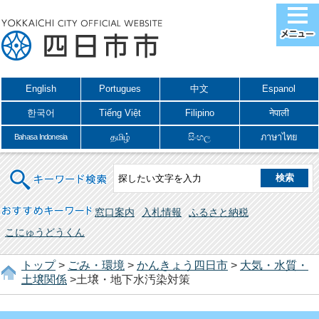
English
Portugues
中文
Espanol
한국어
Tiếng Việt
Filipino
नेपाली
தமிழ்
සිංහල
ภาษาไทย
Bahasa Indonesia
キーワード検索
おすすめキーワード
窓口案内
入札情報
ふるさと納税
こにゅうどうくん
トップ
>
ごみ・環境
>
かんきょう四日市
>
大気・水質・
土壌関係
>土壌・地下水汚染対策