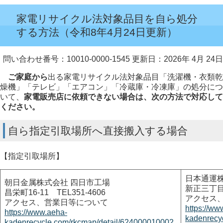
家電リサイクル法対象品目を自ら処分
する方法（令和8年4月24日更新）
問い合わせ番号：10010-0000-1545
更新日：2026年 4月 24日
ご家庭から
出る家電リサイクル法対象品目「洗濯機・衣類乾
燥機」「テレビ」「エアコン」「冷蔵庫・冷凍庫」の処分につ
いて、
家電販売店に依頼できない場合は、次の方法で対応して
ください。
自ら指定引取場所へ直接搬入する場合
【指定引取場所】
日本通運株
朝日金属株式会社 四日市工場
新正三丁目7-
昌栄町16-11 TEL351-4606
アクセス
アクセス、営業日等について
https://ww
https://www.aeha-
kadenrecy
kadenrecycle.com/rkcmap/detail/624000010002