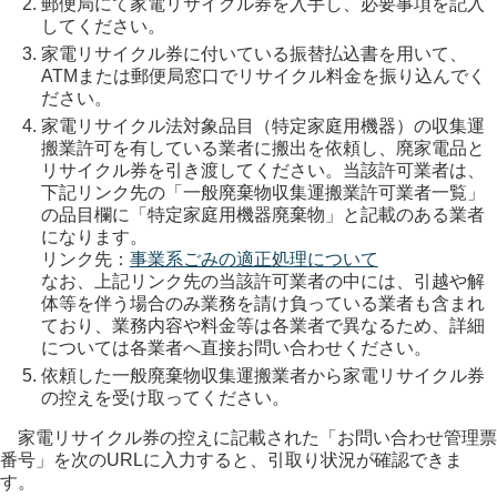
郵便局にて家電リサイクル券を入手し、必要事項を記入
してください。
家電リサイクル券に付いている振替払込書を用いて、
ATMまたは郵便局窓口でリサイクル料金を振り込んでく
ださい。
家電リサイクル法対象品目（特定家庭用機器）の収集運
搬業許可を有している業者に搬出を依頼し、廃家電品と
リサイクル券を引き渡してください。当該許可業者は、
下記リンク先の「一般廃棄物収集運搬業許可業者一覧」
の品目欄に「特定家庭用機器廃棄物」と記載のある業者
になります。
リンク先：
事業系ごみの適正処理について
なお、上記リンク先の当該許可業者の中には、引越や解
体等を伴う場合のみ業務を請け負っている業者も含まれ
ており、業務内容や料金等は各業者で異なるため、詳細
については各業者へ直接お問い合わせください。
依頼した一般廃棄物収集運搬業者から家電リサイクル券
の控えを受け取ってください。
家電リサイクル券の控えに記載された「お問い合わせ管理票
番号」を次のURLに入力すると、引取り状況が確認できま
す。