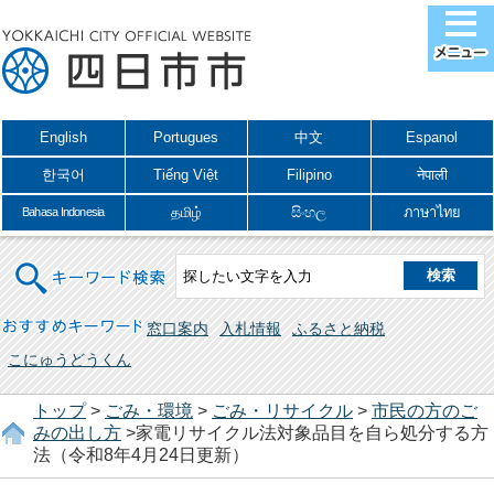
English
Portugues
中文
Espanol
한국어
Tiếng Việt
Filipino
नेपाली
தமிழ்
සිංහල
ภาษาไทย
Bahasa Indonesia
キーワード検索
おすすめキーワード
窓口案内
入札情報
ふるさと納税
こにゅうどうくん
トップ
>
ごみ・環境
>
ごみ・リサイクル
>
市民の方のご
みの出し方
>家電リサイクル法対象品目を自ら処分する方
法（令和8年4月24日更新）