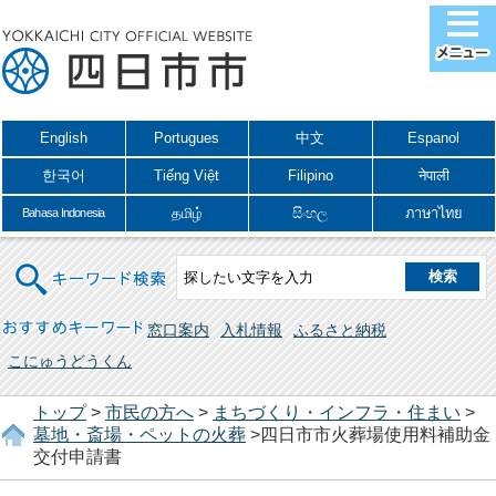
English
Portugues
中文
Espanol
한국어
Tiếng Việt
Filipino
नेपाली
தமிழ்
සිංහල
ภาษาไทย
Bahasa Indonesia
キーワード検索
おすすめキーワード
窓口案内
入札情報
ふるさと納税
こにゅうどうくん
トップ
>
市民の方へ
>
まちづくり・インフラ・住まい
>
墓地・斎場・ペットの火葬
>四日市市火葬場使用料補助金
交付申請書