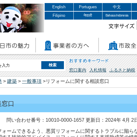
English
Portugues
中文
Filipino
नेपाली
Bahasa Indonesia
文字サイズ
おすすめキーワード
窓口案内
入札情報
ふるさと納税
発
>
建築
>
一般事項
>リフォームに関する相談窓口
談窓口
問い合わせ番号：10010-0000-1657
更新日：2024年 4月 2
ォームできるよう、悪質リフォームに関するトラブルに陥ら