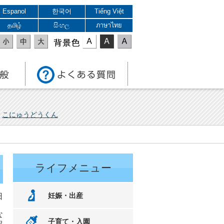
Espanol
한국어
Tiếng Việt
தமிழ்
සිංහල
ภาษาไทย
表示色
こにゅうどうくん
ライフメニュー
妊娠・出産
日
な
子育て・入園