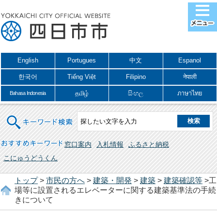
English
Portugues
中文
Espanol
한국어
Tiếng Việt
Filipino
नेपाली
தமிழ்
සිංහල
ภาษาไทย
Bahasa Indonesia
キーワード検索
おすすめキーワード
窓口案内
入札情報
ふるさと納税
こにゅうどうくん
トップ
>
市民の方へ
>
建築・開発
>
建築
>
建築確認等
>工
場等に設置されるエレベーターに関する建築基準法の手続
きについて