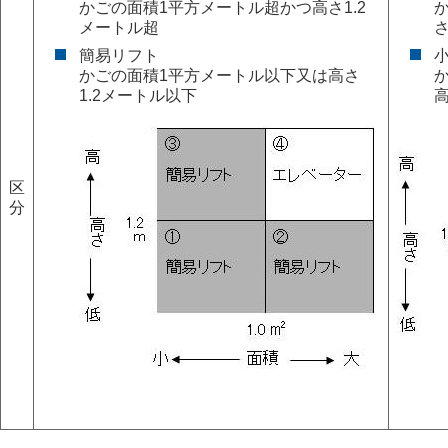
かごの面積1平方メートル超かつ高さ1.2
メートル超
さ
簡易リフト
かごの面積1平方メートル以下又は高さ
1.2メートル以下
高
区
分