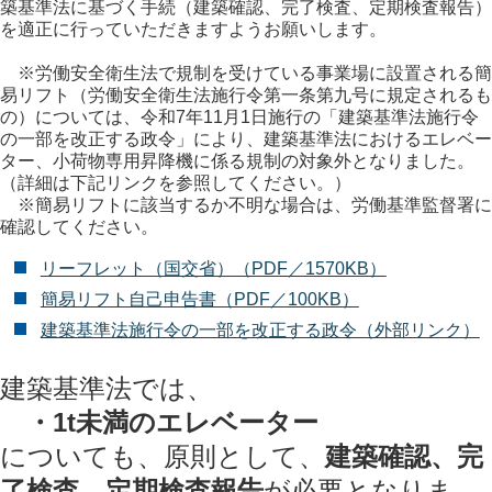
築基準法に基づく手続（建築確認、完了検査、定期検査報告）
を適正に行っていただきますようお願いします。
※労働安全衛生法で規制を受けている事業場に設置される簡
易リフト（労働安全衛生法施行令第一条第九号に規定されるも
の）については、令和7年11月1日施行の「建築基準法施行令
の一部を改正する政令」により、建築基準法におけるエレベー
ター、小荷物専用昇降機に係る規制の対象外となりました。
（詳細は下記リンクを参照してください。）
※簡易リフトに該当するか不明な場合は、労働基準監督署に
確認してください。
リーフレット（国交省）（PDF／1570KB）
簡易リフト自己申告書（PDF／100KB）
建築基準法施行令の一部を改正する政令（外部リンク）
建築基準法では、
・1t未満のエレベーター
についても、原則として、
建築確認、完
了検査、定期検査報告
が必要となりま