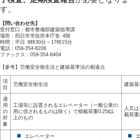
す。
【問い合わせ先】
受付窓口：都市整備部建築指導課
場所：四日市市役所本庁舎 4階
時間：平日 8時30分～17時15分
電話：059-354-8208
ファックス：059-354-8404
【参考】労働安全衛生法と建築基準法の相違点
項
労働安全衛生法
建築基
目
適
用
工場等に設置されるエレベーター（一般公衆の
人又は
の
用に供されるものは除く）で積載荷重0.25t以
載荷重
対
上のもの
象
エレベーター