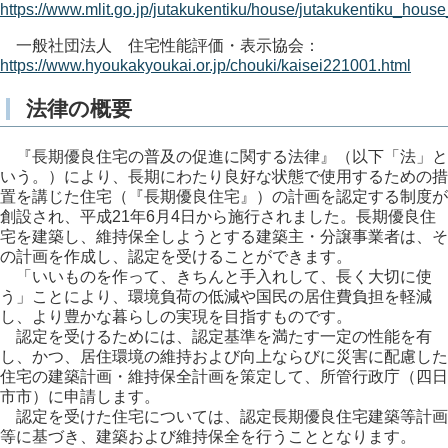
https://www.mlit.go.jp/jutakukentiku/house/jutakukentiku_hou
一般社団法人 住宅性能評価・表示協会：
https://www.hyoukakyoukai.or.jp/chouki/kaisei221001.html
法律の概要
『長期優良住宅の普及の促進に関する法律』（以下「法」と
いう。）により、長期にわたり良好な状態で使用するための措
置を講じた住宅（『長期優良住宅』）の計画を認定する制度が
創設され、平成21年6月4日から施行されました。長期優良住
宅を建築し、維持保全しようとする建築主・分譲事業者は、そ
の計画を作成し、認定を受けることができます。
「いいものを作って、きちんと手入れして、長く大切に使
う」ことにより、環境負荷の低減や国民の居住費負担を軽減
し、より豊かな暮らしの実現を目指すものです。
認定を受けるためには、認定基準を満たす一定の性能を有
し、かつ、居住環境の維持および向上ならびに災害に配慮した
住宅の建築計画・維持保全計画を策定して、所管行政庁（四日
市市）に申請します。
認定を受けた住宅については、認定長期優良住宅建築等計画
等に基づき、建築および維持保全を行うこととなります。