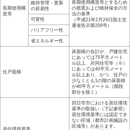
長期使用構造等とするため
維持管理・更新
長期使用構
の措置および維持保全の方
の容易性
造等
法の基準
可変性
（平成21年2月24日国土交
通省告示第209号）
バリアフリー性
省エネルギー性
床面積の合計が、戸建住宅
にあっては75平方メート
ル以上、共同住宅等（※）
にあっては40平方メート
住戸面積
ル以上あり、かつ、住戸の
少なくとも1の階の床面積
が40平方メートル（階段
部分を除く）
四日市市における居住環境
基準の取扱い（下記参照）
居住環境基準には認定でき
ない区域（都市計画施設の
区域等）があります。
居住環境基準