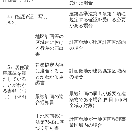
受けた場合
建築基準法第６条第１項に
（4）確認済証（写し）
規定する確認を受ける必要
（※2）
がある場合
地区計画等の
区域内におけ
計画敷地が地区計画区域内
る行為の届出
の場合
書
建築協定内容
（5）居住環
に適合するこ
計画敷地が建築協定区域内
境基準を満
とがわかる承
の場合
たしている
認書
ことがわか
る書類（写
景観計画の届出が必要な建
景観計画の適
し）（※3）
築物である場合(四日市市内
合通知書
全域が対象)
土地区画整理
計画敷地が土地区画整理事
法第76条に基
業区域内の場合
づく許可書