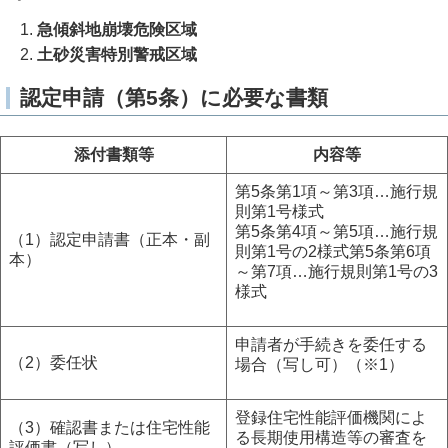
急傾斜地崩壊危険区域
土砂災害特別警戒区域
認定申請（第5条）に必要な書類
添付書類等
内容等
第5条第1項～第3項…施行規
則第1号様式
第5条第4項～第5項…施行規
（1）認定申請書（正本・副
則第1号の2様式第5条第6項
本）
～第7項…施行規則第1号の3
様式
申請者が手続きを委任する
（2）委任状
場合（写し可）（※1）
登録住宅性能評価機関によ
（3）確認書または住宅性能
る長期使用構造等の審査を
評価書（写し）