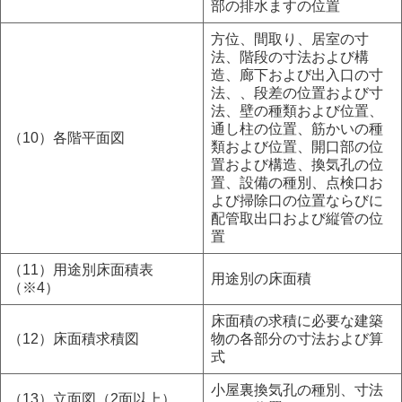
部の排水ますの位置
方位、間取り、居室の寸
法、階段の寸法および構
造、廊下および出入口の寸
法、、段差の位置および寸
法、壁の種類および位置、
通し柱の位置、筋かいの種
（10）各階平面図
類および位置、開口部の位
置および構造、換気孔の位
置、設備の種別、点検口お
よび掃除口の位置ならびに
配管取出口および縦管の位
置
（11）用途別床面積表
用途別の床面積
（※4）
床面積の求積に必要な建築
（12）床面積求積図
物の各部分の寸法および算
式
小屋裏換気孔の種別、寸法
（13）立面図（2面以上）