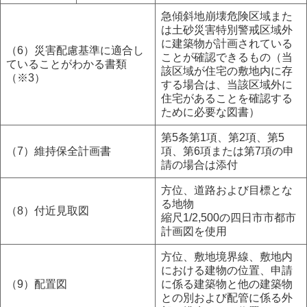
急傾斜地崩壊危険区域また
は土砂災害特別警戒区域外
に建築物が計画されている
（6）災害配慮基準に適合し
ことが確認できるもの（当
ていることがわかる書類
該区域が住宅の敷地内に存
（※3）
する場合は、当該区域外に
住宅があることを確認する
ために必要な図書）
第5条第1項、第2項、第5
（7）維持保全計画書
項、第6項または第7項の申
請の場合は添付
方位、道路および目標とな
る地物
（8）付近見取図
縮尺1/2,500の四日市市都市
計画図を使用
方位、敷地境界線、敷地内
における建物の位置、申請
（9）配置図
に係る建築物と他の建築物
との別および配管に係る外