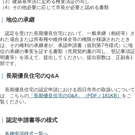
（3）建築基準法に定める検査済証の写し
（4）その他必要に応じて市長が必要と認める書類
地位の承継
認定を受けた長期優良住宅において、一般承継（相続等）さ
れた場合または所有権や維持保全等の権限が移譲されたとき
は、その権利の承継者が、承認申請書（規則第7号様式）に地
位の承継の事実を証する書類（売買契約書の写し、登記事項証
明書等）を添えて、提出してください。提出部数は、正副各1
部です。
長期優良住宅のQ&A
長期優良住宅の認定申請における四日市市の取扱いについて
は、こちらの
「長期優良住宅のQ&A」（PDF／181KB）
をご
覧ください。
認定申請書等の様式
各種申請様式一覧へ