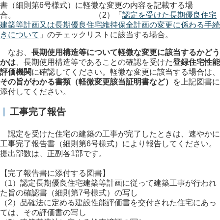
書（細則第6号様式）に軽微な変更の内容を記載する場
合。 （2）「
認定を受けた長期優良住宅
建築等計画又は長期優良住宅維持保全計画の変更に係わる手続
きについて
」のチェックリストに該当する場合。
なお、
長期使用構造等について軽微な変更に該当するかどう
かは
、長期使用構造等であることの確認を受けた
登録住宅性能
評価機関
に確認してください。軽微な変更に該当する場合は、
その旨がわかる書類（軽微変更該当証明書など）
を上記図書に
添付してください。
工事完了報告
認定を受けた住宅の建築の工事が完了したときは、速やかに
工事完了報告書（細則第6号様式）により報告してください。
提出部数は、正副各1部です。
【完了報告書に添付する図書】
（1）認定長期優良住宅建築等計画に従って建築工事が行われ
た旨の確認書（細則第7号様式）の写し
（2）品確法に定める建設性能評価書を交付された住宅にあっ
ては、その評価書の写し