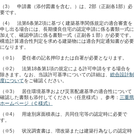
（3） 申請書（添付図書を含む。）は、2部（正副各1部）必
要です。
（4） 法第6条第2項に基づく建築基準関係規定の適合審査を
申し出る場合には、長期優良住宅の認定申請に係る書類一式に
加えて、確認申請に係る書類一式（正副各１部）が必要です。
構造計算適合性判定を求める建築物には適合判定通知書が必要
になります。
（※1） 委任者の記名押印または自署が必要となります。
（※2） 法第18条第1項の規定による許可申請をする場合を
除きます。なお、当該許可基準についての詳細は、
総合設計制
度について
をご確認ください。
（※3） 居住環境基準および災害配慮基準の適合性について
確認した書類も添付してください（任意様式）。参考：
三重県
ホームページ（Ｃ様式）
（※4） 用途別床面積表は、共同住宅等の認定時に必要で
す。
（※5） 状況調査書は、増改築または建築行為なしの認定時