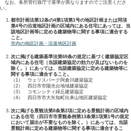
なお、各所管行政庁で基準が異なりますのでご注意くださ
い。
都市計画法第12条の4第1項第1号の地区計画または同項
第4号の沿道地区計画の区域内にある住宅にあっては、当
該地区計画等に定める建築物等に関する事項に適合する
こと。
市内の地区計画・沿道地区計画
次に掲げる建築基準法第69条の規定に基づく建築協定区
域内にある住宅（当該建築協定の効力が及ばないものを
除く。）にあっては、当該建築協定に定める建築物等に
関する事項に適合すること。
（1） ウェリスパーク阿倉川建築協定
（2） 四日市市陽光台地域建築協定
（3） コモンシティ緑丘建築協定
（4） 四日市市大矢知町出来山地区建築協定
次に掲げる景観法第8条第2項に定める景観計画の区域内
にある住宅（四日市市景観条例第13条第1項第1号の規定
において届出が不要なものを除く。）にあっては、当該
景観計画に定める建築物等に関する事項に適合するこ