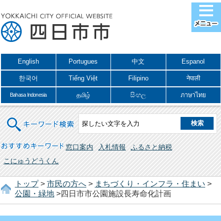
English
Portugues
中文
Espanol
한국어
Tiếng Việt
Filipino
नेपाली
தமிழ்
සිංහල
ภาษาไทย
Bahasa Indonesia
キーワード検索
おすすめキーワード
窓口案内
入札情報
ふるさと納税
こにゅうどうくん
トップ
>
市民の方へ
>
まちづくり・インフラ・住まい
>
公園・緑地
>四日市市公園施設長寿命化計画