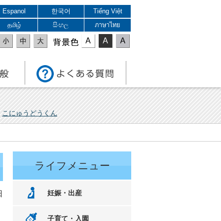
Espanol
한국어
Tiếng Việt
தமிழ்
සිංහල
ภาษาไทย
表示色
こにゅうどうくん
ライフメニュー
妊娠・出産
日
子育て・入園