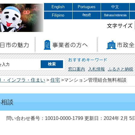
English
Portugues
中文
Filipino
नेपाली
Bahasa Indonesia
文字サイズ
おすすめキーワード
窓口案内
入札情報
ふるさと納税
り・インフラ・住まい
>
住宅
>マンション管理組合無料相談
料相談
問い合わせ番号：10010-0000-1799
更新日：2024年 2月 5