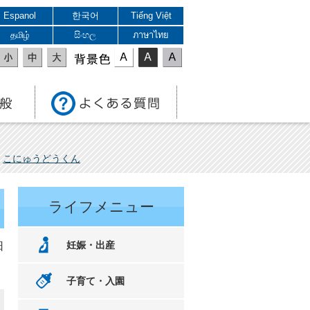
Espanol
한국어
Tiếng Việt
தமிழ்
සිංහල
ภาษาไทย
表示色
こにゅうどうくん
ライフメニュー
妊娠・出産
日
子育て・入園