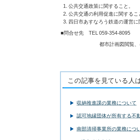
公共交通政策に関すること。
公共交通の利用促進に関するこ
四日市あすなろう鉄道の運営に
■問合せ先 TEL 059-354-8095 FA
都市計画図閲覧、
この記事を見ている人
収納推進課の業務について
認可地縁団体が所有する不
南部清掃事業所の業務につい