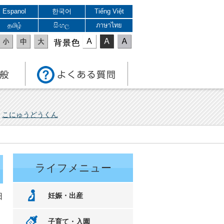
Espanol
한국어
Tiếng Việt
தமிழ்
සිංහල
ภาษาไทย
表示色
こにゅうどうくん
ライフメニュー
妊娠・出産
日
子育て・入園