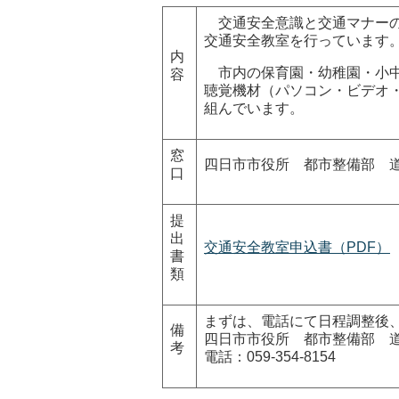
交通安全意識と交通マナーの
交通安全教室を行っています
内
市内の保育園・幼稚園・小中
容
聴覚機材（パソコン・ビデオ
組んでいます。
窓
四日市市役所 都市整備部 
口
提
出
交通安全教室申込書（PDF）
書
類
まずは、電話にて日程調整後
備
四日市市役所 都市整備部 
考
電話：059-354-8154