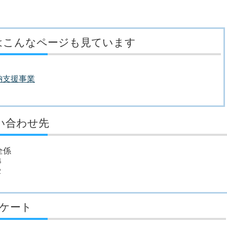
はこんなページも見ています
納支援事業
い合わせ先
全係
４
２
ケート