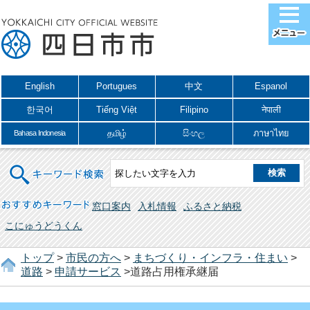
English
Portugues
中文
Espanol
한국어
Tiếng Việt
Filipino
नेपाली
தமிழ்
සිංහල
ภาษาไทย
Bahasa Indonesia
キーワード検索
おすすめキーワード
窓口案内
入札情報
ふるさと納税
こにゅうどうくん
トップ
>
市民の方へ
>
まちづくり・インフラ・住まい
>
道路
>
申請サービス
>道路占用権承継届