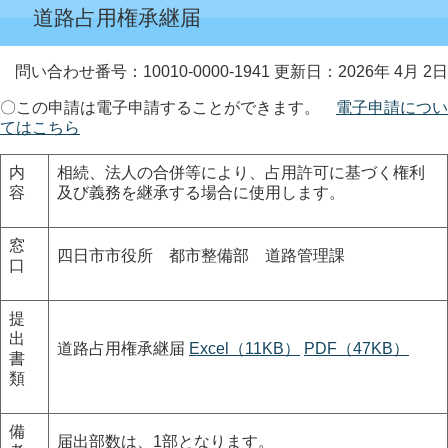
道路占用権承継届
問い合わせ番号：10010-0000-1941
更新日：2026年 4月 2日
〇この申請は電子申請することができます。
電子申請につい
てはこちら
内
相続、法人の合併等により、占用許可に基づく権利
容
及び義務を継承する場合に使用します。
窓
四日市市役所 都市整備部 道路管理課
口
提
出
道路占用権承継届
Excel（11KB）
PDF（47KB）
書
類
備
届出部数は、1部となります。