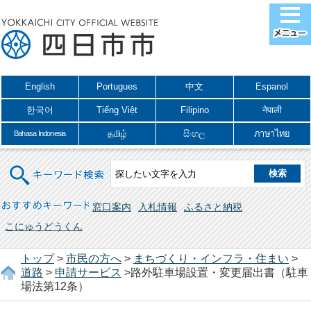
English
Portugues
中文
Espanol
한국어
Tiếng Việt
Filipino
नेपाली
தமிழ்
සිංහල
ภาษาไทย
Bahasa Indonesia
キーワード検索
おすすめキーワード
窓口案内
入札情報
ふるさと納税
こにゅうどうくん
トップ
>
市民の方へ
>
まちづくり・インフラ・住まい
>
道路
>
申請サービス
>路外駐車場設置・変更届出書（駐車
場法第12条）