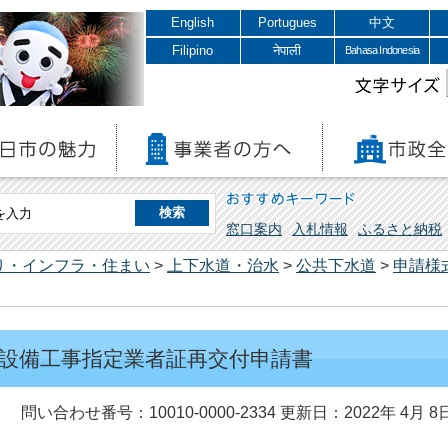
English
Portugues
中文
Filipino
नेपाली
Bahasa Indonesia
文字サイズ
おすすめキーワード
窓口案内
入札情報
ふるさと納税
り・インフラ・住まい
>
上下水道・治水
>
公共下水道
>
申請様
設備工事指定業者証再交付申請書
問い合わせ番号：10010-0000-2334
更新日：2022年 4月 8