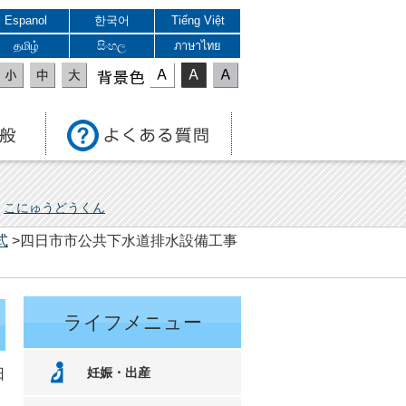
Espanol
한국어
Tiếng Việt
தமிழ்
සිංහල
ภาษาไทย
表示色
こにゅうどうくん
式
>四日市市公共下水道排水設備工事
ライフメニュー
妊娠・出産
日