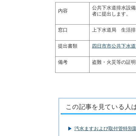
公共下水道排水設備
内容
者に提出します。
窓口
上下水道局 生活排
提出書類
四日市市公共下水道
備考
盗難・火災等の証明
この記事を見ている人
汚水ますおよび取付管特別