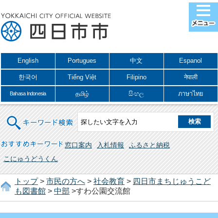
English
Portugues
中文
Espanol
한국어
Tiếng Việt
Filipino
नेपाली
தமிழ்
සිංහල
ภาษาไทย
Bahasa Indonesia
キーワード検索
おすすめキーワード
窓口案内
入札情報
ふるさと納税
こにゅうどうくん
トップ
>
市民の方へ
>
社会教育
>
四日市まちじゅうこど
も図書館
>
中部
>すわ公園交流館