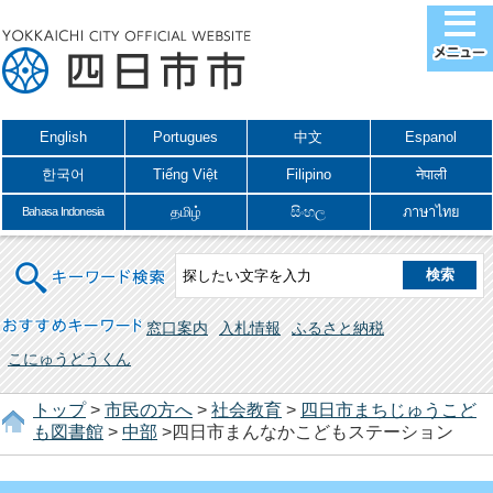
English
Portugues
中文
Espanol
한국어
Tiếng Việt
Filipino
नेपाली
தமிழ்
සිංහල
ภาษาไทย
Bahasa Indonesia
キーワード検索
おすすめキーワード
窓口案内
入札情報
ふるさと納税
こにゅうどうくん
トップ
>
市民の方へ
>
社会教育
>
四日市まちじゅうこど
も図書館
>
中部
>四日市まんなかこどもステーション