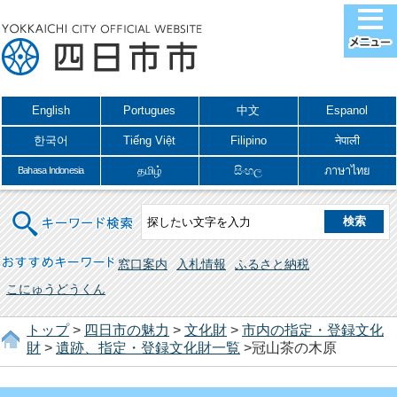
English
Portugues
中文
Espanol
한국어
Tiếng Việt
Filipino
नेपाली
தமிழ்
සිංහල
ภาษาไทย
Bahasa Indonesia
キーワード検索
おすすめキーワード
窓口案内
入札情報
ふるさと納税
こにゅうどうくん
トップ
>
四日市の魅力
>
文化財
>
市内の指定・登録文化
財
>
遺跡、指定・登録文化財一覧
>冠山茶の木原