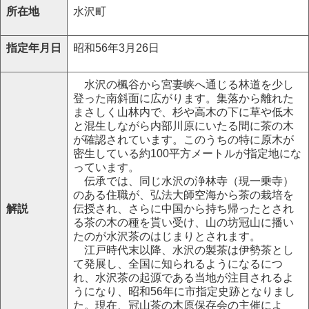
所在地
水沢町
指定年月日
昭和56年3月26日
水沢の楓谷から宮妻峡へ通じる林道を少し
登った南斜面に広がります。集落から離れた
まさしく山林内で、杉や高木の下に草や低木
と混生しながら内部川原にいたる間に茶の木
が確認されています。このうちの特に原木が
密生している約100平方メートルが指定地にな
っています。
伝承では、同じ水沢の浄林寺（現一乗寺）
のある住職が、弘法大師空海から茶の栽培を
解説
伝授され、さらに中国から持ち帰ったとされ
る茶の木の種を貰い受け、山の坊冠山に播い
たのが水沢茶のはじまりとされます。
江戸時代末以降、水沢の製茶は伊勢茶とし
て発展し、全国に知られるようになるにつ
れ、水沢茶の起源である当地が注目されるよ
うになり、昭和56年に市指定史跡となりまし
た。現在、冠山茶の木原保存会の主催によ