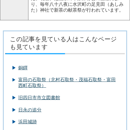
り、毎年八十八夜に水沢町の足見田（あしみ
た）神社で新茶の献茶祭が行われています。
この記事を見ている人はこんなページ
も見ています
銅鐸
富田の石取祭（北村石取祭・茂福石取祭・富田
西町石取祭）
旧四日市市立図書館
日永の追分
浜田城跡