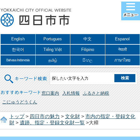
English
Portugues
中文
Espanol
한국어
Tiếng Việt
Filipino
नेपाली
தமிழ்
සිංහල
ภาษาไทย
Bahasa Indonesia
キーワード検索
おすすめキーワード
窓口案内
入札情報
ふるさと納税
こにゅうどうくん
トップ
>
四日市の魅力
>
文化財
>
市内の指定・登録文化
財
>
遺跡、指定・登録文化財一覧
>大樟