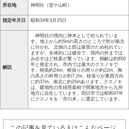
所在地
神明社（堂ケ山町）
指定年月日
昭和34年3月25日
神明社の境内に神木として祀られていま
す。地上から約5mの高さのところで幹が南北
に分かれ、北側の上部は落雷のため枯れてい
ますが、全体的には健全で、境内の外までは
み出すほど枝葉が繁っています。樹齢は約850
年と推定され、市内では最大のクスノキで
解説
す。樹高約24m、根張りの周りが約22m、胸
の高さの幹周りが約7.2m、枝張りが東西方向
に約37m、南北に約25mあります。クスノキ
は、暖地性の常緑照葉樹で関東地方から九州
地方に自生しています。四日市では昭和47年
にクスノキを「市の木」に選定しています。
この記事を見ている人はこんなページ