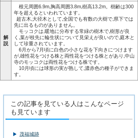
根元周囲6.9m,胸高周囲3.8m,樹高13.2m。樹齢は300
年を超えるといわれています。
超古木,大径木として,全国でも有数の大樹で,県下では
先に出るものがありません。
モッコクは,暖地に分布する常緑の樹木で,樹形が良
解
く,葉が枝先に輪生状について見栄えが良いので,庭木と
説
して珍重されています。
6月から7月頃に白色の小さな花を下向きにつけます
が,雄性花をつける株と両性花をつける株とがあり,中山
寺のモッコクは両性花をつける株です。
10月頃には球形の実が熟して,濃赤色の種子ができま
す。
この記事を見ている人はこんなページ
も見ています
茂福城跡