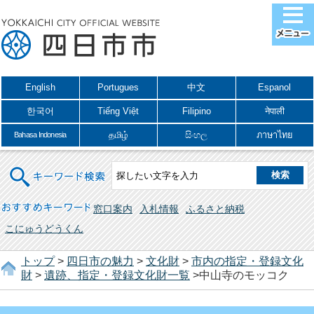
English
Portugues
中文
Espanol
한국어
Tiếng Việt
Filipino
नेपाली
தமிழ்
සිංහල
ภาษาไทย
Bahasa Indonesia
キーワード検索
おすすめキーワード
窓口案内
入札情報
ふるさと納税
こにゅうどうくん
トップ
>
四日市の魅力
>
文化財
>
市内の指定・登録文化
財
>
遺跡、指定・登録文化財一覧
>中山寺のモッコク