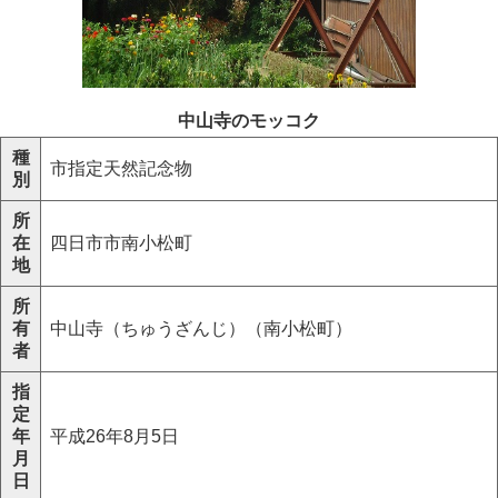
中山寺のモッコク
種
市指定天然記念物
別
所
在
四日市市南小松町
地
所
有
中山寺（ちゅうざんじ）（南小松町）
者
指
定
年
平成26年8月5日
月
日