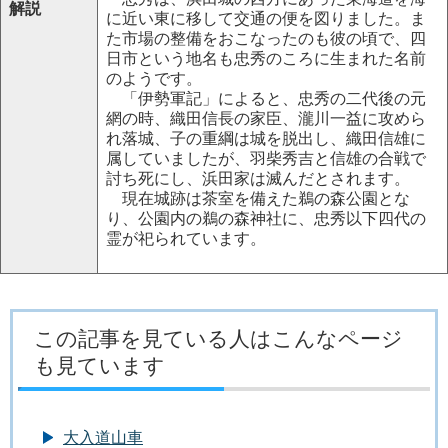
解説
に近い東に移して交通の便を図りました。ま
た市場の整備をおこなったのも彼の頃で、四
日市という地名も忠秀のころに生まれた名前
のようです。
「伊勢軍記」によると、忠秀の二代後の元
網の時、織田信長の家臣、瀧川一益に攻めら
れ落城、子の重綱は城を脱出し、織田信雄に
属していましたが、羽柴秀吉と信雄の合戦で
討ち死にし、浜田家は滅んだとされます。
現在城跡は茶室を備えた鵜の森公園とな
り、公園内の鵜の森神社に、忠秀以下四代の
霊が祀られています。
この記事を見ている人はこんなページ
も見ています
大入道山車