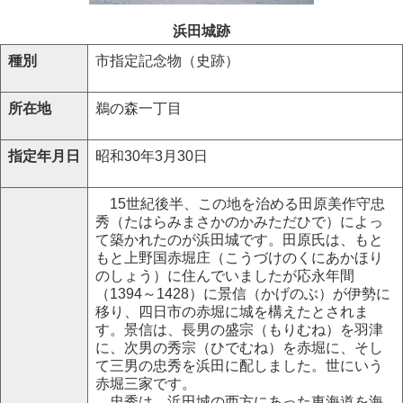
浜田城跡
種別
市指定記念物（史跡）
所在地
鵜の森一丁目
指定年月日
昭和30年3月30日
15世紀後半、この地を治める田原美作守忠
秀（たはらみまさかのかみただひで）によっ
て築かれたのが浜田城です。田原氏は、もと
もと上野国赤堀庄（こうづけのくにあかほり
のしょう）に住んでいましたが応永年間
（1394～1428）に景信（かげのぶ）が伊勢に
移り、四日市の赤堀に城を構えたとされま
す。景信は、長男の盛宗（もりむね）を羽津
に、次男の秀宗（ひでむね）を赤堀に、そし
て三男の忠秀を浜田に配しました。世にいう
赤堀三家です。
忠秀は、浜田城の西方にあった東海道を海