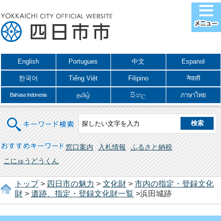
English
Portugues
中文
Espanol
한국어
Tiếng Việt
Filipino
नेपाली
தமிழ்
සිංහල
ภาษาไทย
Bahasa Indonesia
キーワード検索
おすすめキーワード
窓口案内
入札情報
ふるさと納税
こにゅうどうくん
トップ
>
四日市の魅力
>
文化財
>
市内の指定・登録文化
財
>
遺跡、指定・登録文化財一覧
>浜田城跡