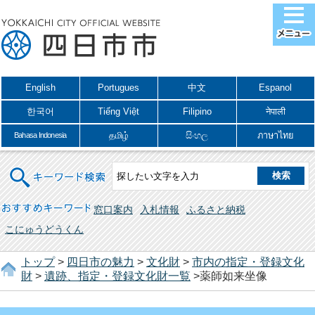
English
Portugues
中文
Espanol
한국어
Tiếng Việt
Filipino
नेपाली
தமிழ்
සිංහල
ภาษาไทย
Bahasa Indonesia
キーワード検索
おすすめキーワード
窓口案内
入札情報
ふるさと納税
こにゅうどうくん
トップ
>
四日市の魅力
>
文化財
>
市内の指定・登録文化
財
>
遺跡、指定・登録文化財一覧
>薬師如来坐像