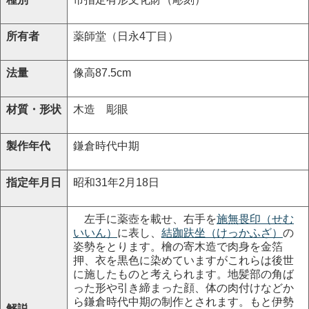
所有者
薬師堂（日永4丁目）
法量
像高87.5cm
材質・形状
木造 彫眼
製作年代
鎌倉時代中期
指定年月日
昭和31年2月18日
左手に薬壺を載せ、右手を
施無畏印（せむ
いいん）
に表し、
結跏趺坐（けっかふざ）
の
姿勢をとります。檜の寄木造で肉身を金箔
押、衣を黒色に染めていますがこれらは後世
に施したものと考えられます。地髪部の角ば
った形や引き締まった顔、体の肉付けなどか
ら鎌倉時代中期の制作とされます。もと伊勢
解説