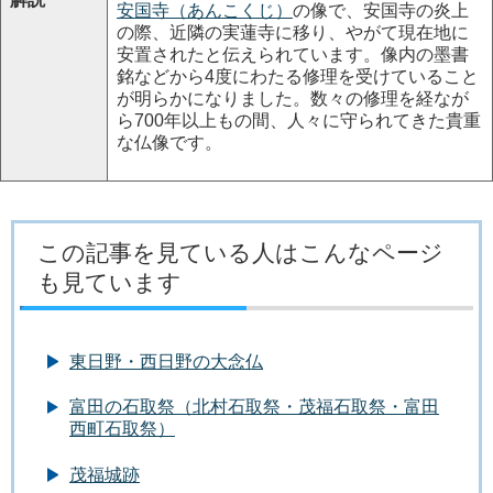
安国寺（あんこくじ）
の像で、安国寺の炎上
の際、近隣の実蓮寺に移り、やがて現在地に
安置されたと伝えられています。像内の墨書
銘などから4度にわたる修理を受けていること
が明らかになりました。数々の修理を経なが
ら700年以上もの間、人々に守られてきた貴重
な仏像です。
この記事を見ている人はこんなページ
も見ています
東日野・西日野の大念仏
富田の石取祭（北村石取祭・茂福石取祭・富田
西町石取祭）
茂福城跡