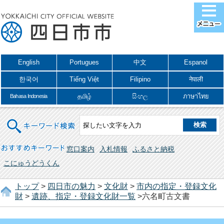
English
Portugues
中文
Espanol
한국어
Tiếng Việt
Filipino
नेपाली
தமிழ்
සිංහල
ภาษาไทย
Bahasa Indonesia
キーワード検索
おすすめキーワード
窓口案内
入札情報
ふるさと納税
こにゅうどうくん
トップ
>
四日市の魅力
>
文化財
>
市内の指定・登録文化
財
>
遺跡、指定・登録文化財一覧
>六名町古文書