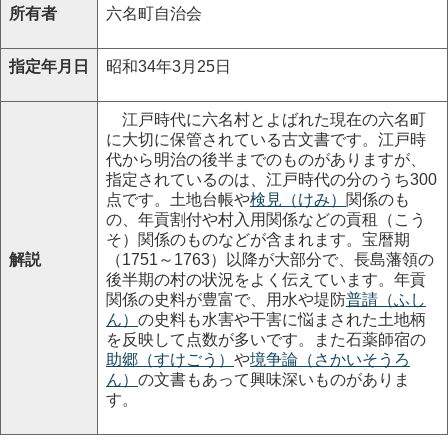
所有者
六名町自治会
指定年月日
昭和34年3月25日
江戸時代に六名村とよばれた現在の六名町
に大切に保管されている古文書です。江戸時
代から明治の後半までのものがありますが、
指定されているのは、江戸時代の分のうち300
点です。土地台帳や
検見（けみ）
関係のも
の、年貢割付や村入用関係などの貢租（こう
そ）関係のものなどが含まれます。宝暦期
解説
（1751～1763）以降が大部分で、長島藩領の
後半期の村の状況をよく伝えています。年貢
関係の史料が豊富で、用水や堤防
普請（ふし
ん）
の史料も水害や干害に悩まされた土地柄
を反映して点数が多いです。また石薬師宿の
助郷（すけごう）
や
境争論（さかいそうろ
ん）
の文書もあって興味深いものがありま
す。