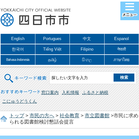
English
Portugues
中文
Espanol
한국어
Tiếng Việt
Filipino
नेपाली
தமிழ்
සිංහල
ภาษาไทย
Bahasa Indonesia
キーワード検索
おすすめキーワード
窓口案内
入札情報
ふるさと納税
こにゅうどうくん
トップ
>
市民の方へ
>
社会教育
>
市立図書館
>市民に求め
られる図書館検討懇話会提言