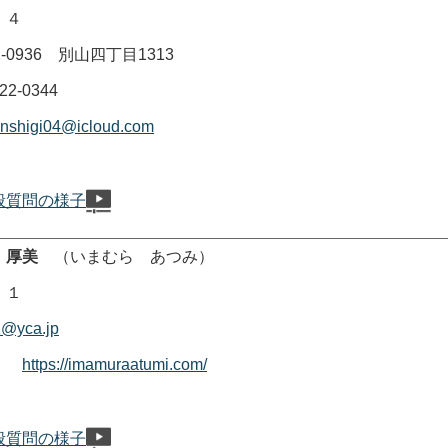
 ４
0936 別山四丁目1313
-0344
nshigi04@icloud.com
般質問の様子
 厚美
（いまむら あつみ）
 １
@yca.jp
ージ
https://imamuraatumi.com/
般質問の様子