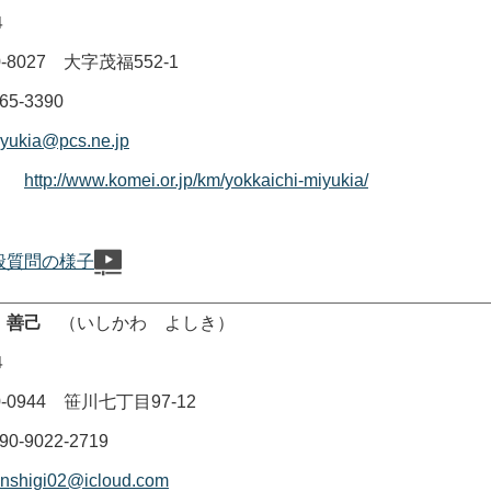
４
8027 大字茂福552-1
-3390
yukia@pcs.ne.jp
ージ
http://www.komei.or.jp/km/yokkaichi-miyukia/
般質問の様子
 善己
（いしかわ よしき）
４
0944 笹川七丁目97-12
9022-2719
nshigi02@icloud.com