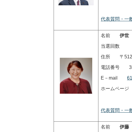
代表質問・一
名前
伊世
当選回数
住所 〒512-
電話番号 321
E－mail
61
ホームペ
代表質問・一
名前
伊藤