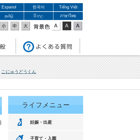
Espanol
한국어
Tiếng Việt
தமிழ்
සිංහල
ภาษาไทย
表示色
こにゅうどうくん
ライフメニュー
妊娠・出産
日
子育て・入園