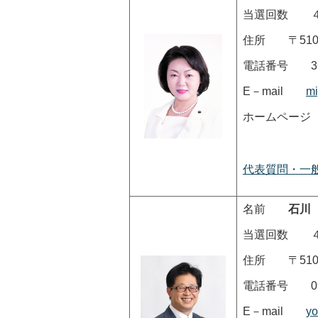
当選回数 
住所 〒510-
電話番号 365
E－mail
mi
ホームペ
代表質問・一
名前
石川
当選回数 
住所 〒510-
電話番号 090-
E－mail
yo