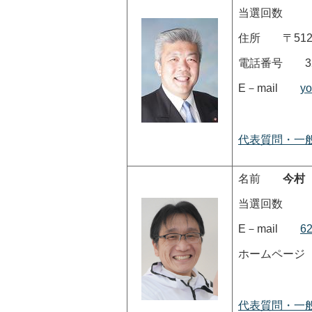
当選回数
住所 〒512-
電話番号 322
E－mail
yo
代表質問・一
名前
今村
当選回数
E－mail
62
ホームペ
代表質問・一