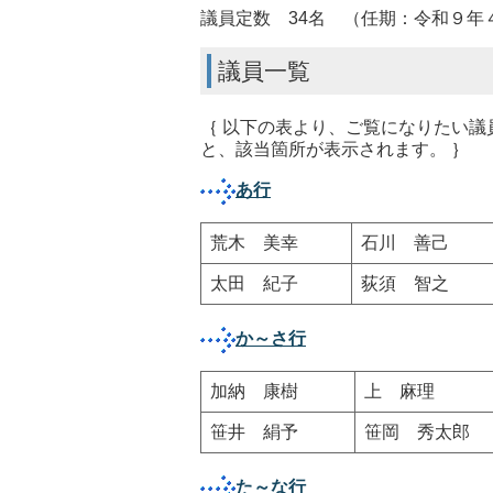
議員定数 34名 （任期：令和９年
議員一覧
｛ 以下の表より、ご覧になりたい
と、該当箇所が表示されます。 ｝
あ行
荒木 美幸
石川 善己
太田 紀子
荻須 智之
か～さ行
加納 康樹
上 麻理
笹井 絹予
笹岡 秀太郎
た～な行