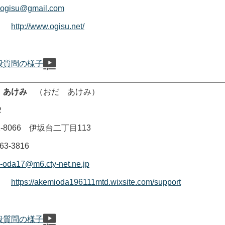
.ogisu@gmail.com
ージ
http://www.ogisu.net/
般質問の様子
 あけみ
（おだ あけみ）
２
8066 伊坂台二丁目113
-3816
-oda17@m6.cty-net.ne.jp
ージ
https://akemioda196111mtd.wixsite.com/support
般質問の様子