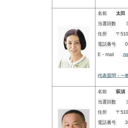
名前
太田
当選回数 
住所 〒510-
電話番号 090-
E－mail
no
代表質問・一
名前
荻須
当選回数 
住所 〒510-
電話番号 364