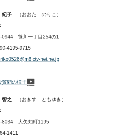
 紀子
（おおた のりこ）
３
0944 笹川一丁目254の1
4195-9715
riko0526@m6.cty-net.ne.jp
般質問の様子
 智之
（おぎす ともゆき）
３
8034 大矢知町1195
-1411