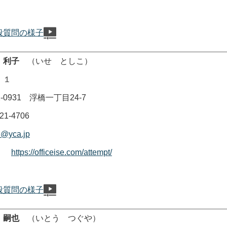
般質問の様子
 利子
（いせ としこ）
 １
0931 浮橋一丁目24-7
-4706
@yca.jp
ージ
https://officeise.com/attempt/
般質問の様子
 嗣也
（いとう つぐや）