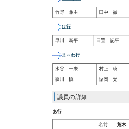
竹野 兼主
田中 徹
は行
早川 新平
日置 記平
ま～わ行
水谷 一未
村上 暁
森川 慎
諸岡 覚
議員の詳細
あ行
名前
荒木