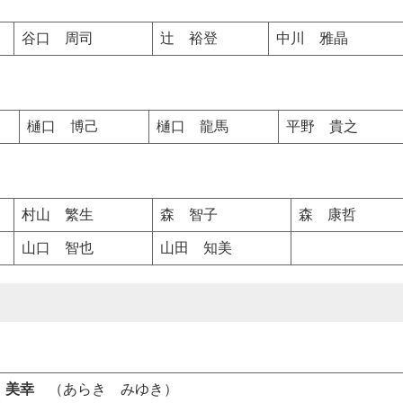
谷口 周司
辻 裕登
中川 雅晶
樋口 博己
樋口 龍馬
平野 貴之
村山 繁生
森 智子
森 康哲
山口 智也
山田 知美
 美幸
（あらき みゆき）