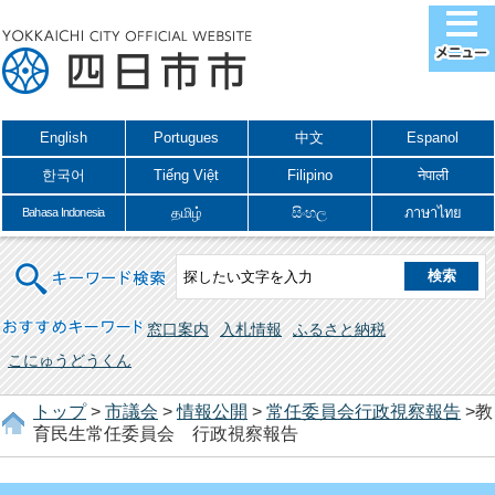
English
Portugues
中文
Espanol
한국어
Tiếng Việt
Filipino
नेपाली
தமிழ்
සිංහල
ภาษาไทย
Bahasa Indonesia
キーワード検索
おすすめキーワード
窓口案内
入札情報
ふるさと納税
こにゅうどうくん
トップ
>
市議会
>
情報公開
>
常任委員会行政視察報告
>教
育民生常任委員会 行政視察報告