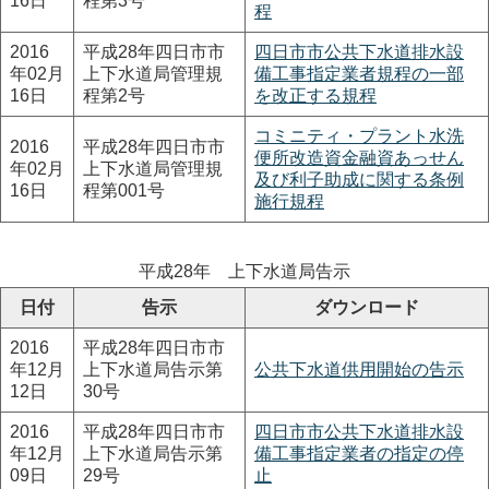
16日
程第3号
程
2016
平成28年四日市市
四日市市公共下水道排水設
年02月
上下水道局管理規
備工事指定業者規程の一部
16日
程第2号
を改正する規程
コミニティ・プラント水洗
2016
平成28年四日市市
便所改造資金融資あっせん
年02月
上下水道局管理規
及び利子助成に関する条例
16日
程第001号
施行規程
平成28年 上下水道局告示
日付
告示
ダウンロード
2016
平成28年四日市市
年12月
上下水道局告示第
公共下水道供用開始の告示
12日
30号
2016
平成28年四日市市
四日市市公共下水道排水設
年12月
上下水道局告示第
備工事指定業者の指定の停
09日
29号
止