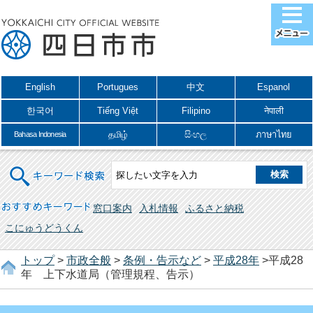
English
Portugues
中文
Espanol
한국어
Tiếng Việt
Filipino
नेपाली
தமிழ்
සිංහල
ภาษาไทย
Bahasa Indonesia
キーワード検索
おすすめキーワード
窓口案内
入札情報
ふるさと納税
こにゅうどうくん
トップ
>
市政全般
>
条例・告示など
>
平成28年
>平成28
年 上下水道局（管理規程、告示）