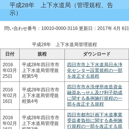
平成28年 上下水道局（管理規程、告
示）
問い合わせ番号：10010-0000-3116
更新日：2017年 4月 6日
平成28年 上下水道局管理規程
日付
規程
ダウンロード
2016
平成28年四日市市
四日市市上下水道局日永浄
年03月
上下水道局管理規
化センター設置規程の一部
25日
程第5号
を改正する規程
四日市市水洗便所改造資金
2016
平成28年四日市市
融資あっせん及び利子助成
年02月
上下水道局管理規
に関する条例施行規程の一
16日
程第4号
部を改正する規程
四日市都市計画下水道事業
2016
平成28年四日市市
受益者負担に関する条例施
年02月
上下水道局管理規
行規程の一部を改正する規