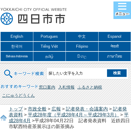
English
Portugues
中文
Espanol
한국어
Tiếng Việt
Filipino
नेपाली
தமிழ்
සිංහල
ภาษาไทย
Bahasa Indonesia
キーワード検索
おすすめキーワード
窓口案内
入札情報
ふるさと納税
こにゅうどうくん
トップ
>
市政全般
>
広報
>
記者発表・会議案内
>
記者発
表資料
>
平成28年度（平成28年4月～平成29年3月）
>
平
成28年4月
>平成28年04月22日 記者発表資料 近鉄四日
市駅西特産茶展示ほの新茶摘み