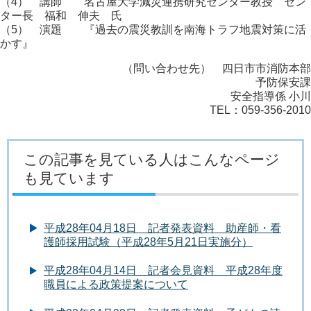
（4） 講師 名古屋大学減災連携研究センター教授 セン
ター長 福和 伸夫 氏
（5） 演題 『過去の震災教訓を南海トラフ地震対策に活
かす』
（問い合わせ先） 四日市市消防本部
予防保安課
安全指導係 小川
TEL：059-356-2010
この記事を見ている人はこんなページ
も見ています
平成28年04月18日 記者発表資料 助産師・看
護師採用試験（平成28年5月21日実施分）
平成28年04月14日 記者会見資料 平成28年度
職員による政策提案について