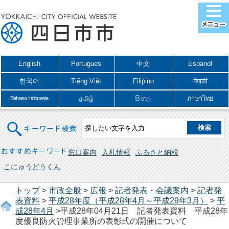
English
Portugues
中文
Espanol
한국어
Tiếng Việt
Filipino
नेपाली
தமிழ்
සිංහල
ภาษาไทย
Bahasa Indonesia
キーワード検索
おすすめキーワード
窓口案内
入札情報
ふるさと納税
こにゅうどうくん
トップ
>
市政全般
>
広報
>
記者発表・会議案内
>
記者発
表資料
>
平成28年度（平成28年4月～平成29年3月）
>
平
成28年4月
>平成28年04月21日 記者発表資料 平成28年
度優良防火管理事業所の表彰式の開催について