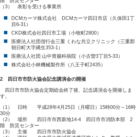
階 防災センター
（3） 表彰を受ける事業所
DCMカーマ株式会社 DCMカーマ四日市店（久保田1丁
目6-31）
CKD株式会社四日市工場（小牧町2800）
医療法人社団偕行会三重 くわな共立クリニック（三重郡
朝日町大字縄生353-1）
医療法人社団 山中胃腸科病院（小古曽3丁目5-33）
株式会社小林機械製作所（八王子町2435）
2 四日市市防火協会記念講演会の開催
四日市市防火協会定期総会終了後、記念講演会を開催しま
す。
（1） 日時 平成28年4月25日（月曜日）15時00分～16時
30分
（2） 場所 四日市市西新地14-4 四日市市消防本部 2
階 防災センター
（3） 主催 四日市市防火協会