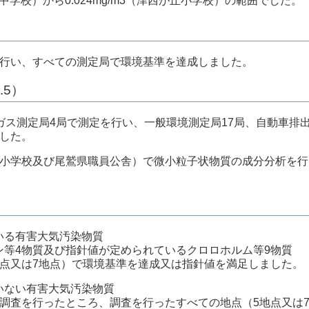
明中学校）から0.024mg/m3（津西が丘小学校）の範囲でした。
行い、すべての測定局で環境基準を達成しました。
.5）
ス測定局4局で測定を行い、一般環境測定局17局、自動車排
ました。
小学校及び尾鷲県職員公舎）で微小粒子状物質の成分分析を行
いる有害大気汚染物質
等4物質及び指針値が定められているクロロホルム等9物質
地点又は7地点）で環境基準を達成又は指針値を満足しました。
いない有害大気汚染物質
調査を行ったところ、調査を行ったすべての地点（5地点又は