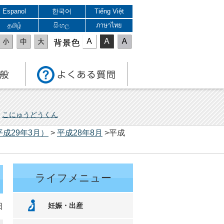
Espanol
한국어
Tiếng Việt
தமிழ்
සිංහල
ภาษาไทย
表示色
こにゅうどうくん
平成29年3月）
>
平成28年8月
>平成
ライフメニュー
妊娠・出産
日