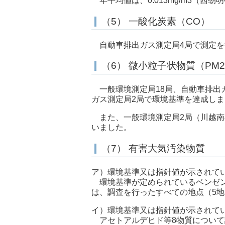
年平均値は、0.013mg/m3（西朝
（5） 一酸化炭素（CO）
自動車排出ガス測定局4局で測定を
（6） 微小粒子状物質（PM2
一般環境測定局18局、自動車排出ガ
ガス測定局2局で環境基準を達成し
また、一般環境測定局2局（川越南
いました。
（7） 有害大気汚染物質
ア）環境基準又は指針値が示されて
環境基準が定められているベンゼン
は、調査を行ったすべての地点（5
イ）環境基準又は指針値が示されて
アセトアルデヒド等8物質について