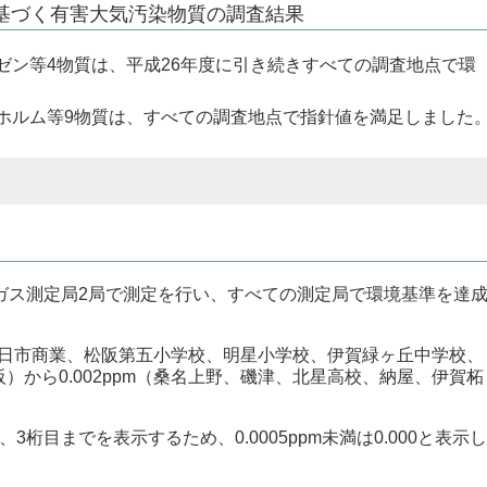
に基づく有害大気汚染物質の調査結果
ゼン等4物質は、平成26年度に引き続きすべての調査地点で環
ホルム等9物質は、すべての調査地点で指針値を満足しました
ガス測定局2局で測定を行い、すべての測定局で環境基準を達
（四日市商業、松阪第五小学校、明星小学校、伊賀緑ヶ丘中学校、
）から0.002ppm（桑名上野、磯津、北星高校、納屋、伊賀柘
桁目までを表示するため、0.0005ppm未満は0.000と表示し