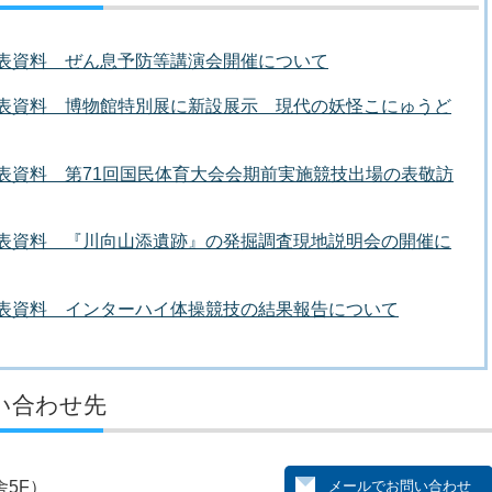
者発表資料 ぜん息予防等講演会開催について
者発表資料 博物館特別展に新設展示 現代の妖怪こにゅうど
者発表資料 第71回国民体育大会会期前実施競技出場の表敬訪
者発表資料 『川向山添遺跡』の発掘調査現地説明会の開催に
者発表資料 インターハイ体操競技の結果報告について
い合わせ先
5F）