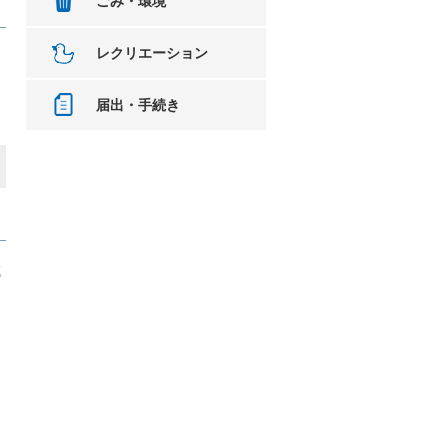
ごみ・環境
レクリエーション
届出・手続き
。
成