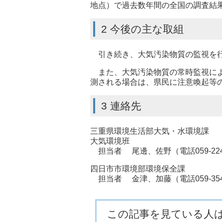
地点）で過去数年間の全国の調査結
2 今後の主な取組
引き続き、大気汚染物質の監視を行
また、大気汚染物質の常時監視により
測される場合は、県民に注意喚起等
3 連絡先
三重県環境生活部大気・水環境課
大気環境班
担当者 尾邊、佐野（電話059-224-
四日市市環境部環境保全課
担当者 金津、加藤（電話059-354-
この記事を見ている人