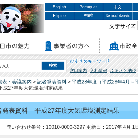
English
Portugues
中文
Filipino
नेपाली
Bahasa Indonesia
文字サイズ
おすすめキーワード
窓口案内
入札情報
ふるさと納税
発表・会議案内
>
記者発表資料
>
平成28年度（平成28年4月～
 平成27年度大気環境測定結果
記者発表資料 平成27年度大気環境測定結果
問い合わせ番号：10010-0000-3297
更新日：2017年 4月 1