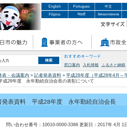
English
Portugues
中文
Filipino
नेपाली
Bahasa Indonesia
文字サイズ
おすすめキーワード
窓口案内
入札情報
ふるさと納税
発表・会議案内
>
記者発表資料
>
平成28年度（平成28年4月～
 平成28年度 永年勤続自治会長の表彰について
記者発表資料 平成28年度 永年勤続自治会長
問い合わせ番号：10010-0000-3386
更新日：2017年 4月 1