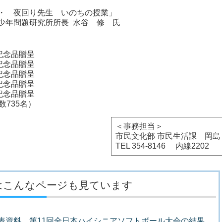
・ 夜回り先生 いのちの授業」
少年問題研究所所長 水谷 修 氏
記念品贈呈
記念品贈呈
記念品贈呈
記念品贈呈
記念品贈呈
数735名）
＜事務担当＞
市民文化部 市民生活課 岡島
TEL 354-8146 内線2202
はこんなページも見ています
者発表資料 第11回全日本ハイシニアソフトボール大会の結果