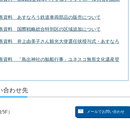
者発表資料 あすなろう鉄道車両部品の販売について
者発表資料 国際戦略総合特別区の区域追加について
者発表資料 井上由美子さん観光大使選任状授与式・あすなろ
者発表資料 「鳥出神社の鯨船行事」ユネスコ無形文化遺産登
い合わせ先
5F）