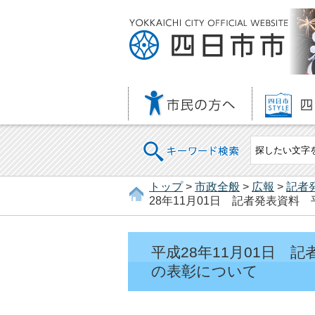
キーワード検索
トップ
>
市政全般
>
広報
>
記者
28年11月01日 記者発表資料
平成28年11月01日 
の表彰について