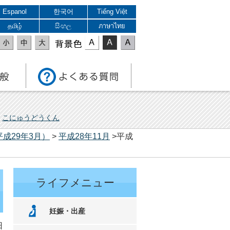
Espanol
한국어
Tiếng Việt
தமிழ்
සිංහල
ภาษาไทย
表示色
こにゅうどうくん
平成29年3月）
>
平成28年11月
>平成
ライフメニュー
妊娠・出産
日