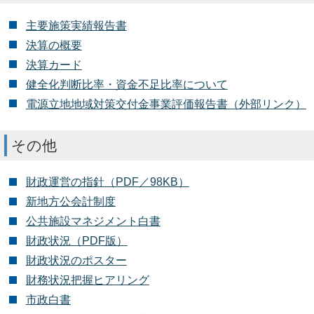
主要施策実績報告書
決算の概要
決算カード
健全化判断比率・資金不足比率について
電源立地地域対策交付金事業評価報告書（外部リンク）
その他
財政運営の指針（PDF／98KB）
新地方公会計制度
公共施設マネジメント白書
財政状況（PDF版）
財政状況のポスター
財務状況把握ヒアリング
市政白書