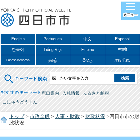
English
Portugues
中文
Espanol
한국어
Tiếng Việt
Filipino
नेपाली
தமிழ்
සිංහල
ภาษาไทย
Bahasa Indonesia
キーワード検索
おすすめキーワード
窓口案内
入札情報
ふるさと納税
こにゅうどうくん
トップ
>
市政全般
>
人事・財政
>
財政状況
>四日市市の財
政状況