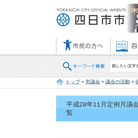
キーワード検索
トップ
>
市議会
>
議会の活動
>
平成28年11月定例月
覧