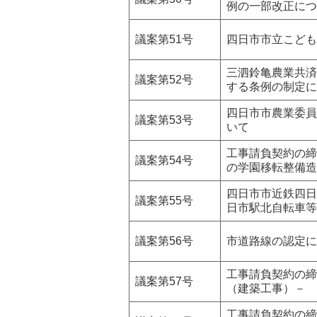
例の一部改正につ
議案第51号
四日市市立こども
三泗鈴亀農業共済
議案第52号
する条例の制定に
四日市市農業委員
議案第53号
いて
工事請負契約の締
議案第54号
の学園移転整備造
四日市市近鉄四日
議案第55号
日市駅北自転車等
議案第56号
市道路線の認定に
工事請負契約の締
議案第57号
（建築工事）－
工事請負契約の締