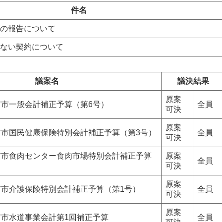
件名
の報告について
ない契約について
議案名
議決結果
原案
市市一般会計補正予算（第6号）
全員
可決
原案
市市国民健康保険特別会計補正予算（第3号）
全員
可決
市市食肉センター食肉市場特別会計補正予算
原案
全員
可決
原案
市市介護保険特別会計補正予算（第1号）
全員
可決
原案
市市水道事業会計第1回補正予算
全員