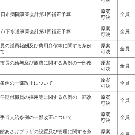
可決
原案
四日市病院事業会計第1回補正予算
全員
可決
原案
市市下水道事業会計第1回補正予算
全員
可決
員の議員報酬及び費用弁償等に関する条例
原案
全員
て
可決
市長の給与及び旅費に関する条例の一部改
原案
全員
可決
原案
条例の一部改正について
全員
可決
任期付職員の採用等に関する条例の一部改
原案
全員
可決
原案
手当支給条例の一部改正について
全員
可決
館あさけプラザの設置及び管理に関する条
原案
全員