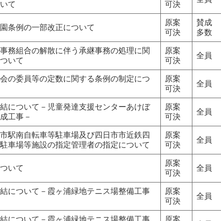
いて
可決
原案
賛成
園条例の一部改正について
可決
多数
事務組合の解散に伴う承継事務の処理に関
原案
全員
ついて
可決
会の委員等の定数に関する条例の制定につ
原案
全員
可決
結について－児童発達支援センターあけぼ
原案
全員
成工事－
可決
市駅南自転車等駐車場及び四日市市近鉄四
原案
全員
駐車場等施設の指定管理者の指定について
可決
原案
ついて
全員
可決
結について－霞ヶ浦緑地テニス場整備工事
原案
全員
可決
結について－霞ヶ浦緑地テニス場整備工事
原案