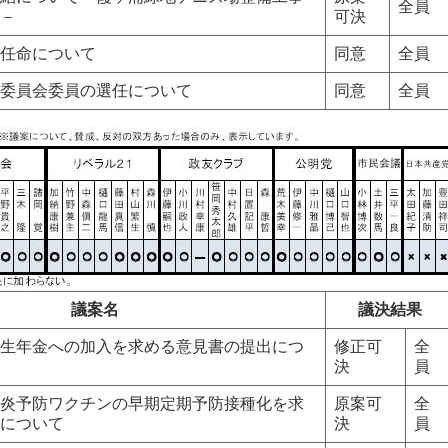
全員
－
可決
任命について
同意
全員
委員会委員の選任について
同意
全員
議案名
議決結果
生年金への加入を求める意見書の提出につ
修正可
全
決
員
炎予防ワクチンの早期定期予防接種化を求
原案可
全
について
決
員