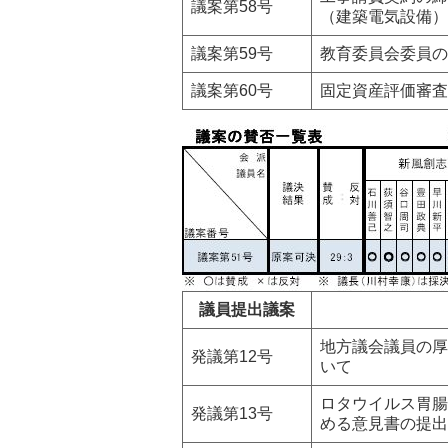
議案第58号
（建築電気設備）
議案第59号
教育委員会委員の
議案第60号
固定資産評価審査
議員提出議案
地方議会議員の厚
発議第12号
いて
ロタウイルス胃腸
発議第13号
める意見書の提出