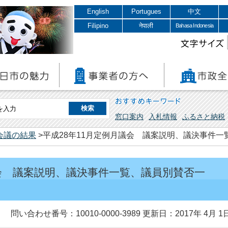
English
Portugues
中文
Filipino
नेपाली
Bahasa Indonesia
文字サイズ
おすすめキーワード
窓口案内
入札情報
ふるさと納税
会議の結果
>平成28年11月定例月議会 議案説明、議決事件
議会 議案説明、議決事件一覧、議員別賛否一
問い合わせ番号：10010-0000-3989
更新日：2017年 4月 1