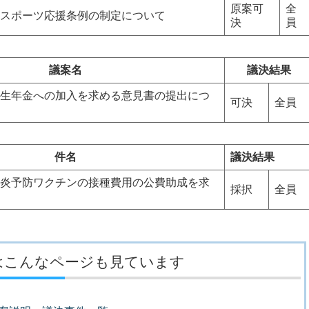
原案可
全
スポーツ応援条例の制定について
決
員
議案名
議決結果
生年金への加入を求める意見書の提出につ
可決
全員
件名
議決結果
炎予防ワクチンの接種費用の公費助成を求
採択
全員
はこんなページも見ています