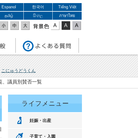
Espanol
한국어
Tiếng Việt
தமிழ்
සිංහල
ภาษาไทย
表示色
こにゅうどうくん
一覧、議員別賛否一覧
ライフメニュー
妊娠・出産
日
子育て・入園