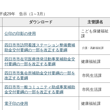
平成29年 告示（1～3月）
ダウンロード
主管課名
こども保健福祉
公印の印影の使用
課
四日市市訪問看護ステーション整備費補
介護・高齢福祉課
助金交付要綱の一部を改正する要綱
四日市市在宅医療啓発活動事業補助金交
健康福祉課
付要綱の一部を改正する要綱
四日市市集会所補助金交付要綱の一部を
市民生活課
改正する要綱
四日市市一般コミュニティ助成事業補助
市民生活課
金交付要綱の一部を改正する要綱
電子印の使用
健康福祉課