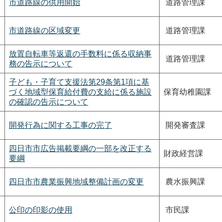
市道路線の供用開始
道路管理課
市道路線の区域変更
道路管理課
放置自転車等返還の手数料に係る収納事
道路管理課
務の告示について
子ども・子育て支援法第29条第1項に基
づく地域型保育給付費の支給に係る施設
保育幼稚園課
の確認の告示について
開発行為に関する工事の完了
開発審査課
四日市市広告掲載要綱の一部を改正する
財政経営課
要綱
四日市市農業振興地域整備計画の変更
農水振興課
公印の印影の使用
市民課