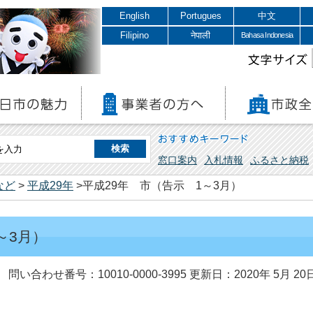
English
Portugues
中文
Filipino
नेपाली
Bahasa Indonesia
文字サイズ
おすすめキーワード
窓口案内
入札情報
ふるさと納税
など
>
平成29年
>平成29年 市（告示 1～3月）
～3月）
問い合わせ番号：10010-0000-3995
更新日：2020年 5月 20