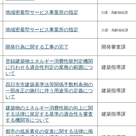
地域密着型サービス事業所の指定
介護・高齢福祉課
地域密着型サービス事業所の指定
介護・高齢福祉課
開発行為に関する工事の完了
開発審査課
登録建築物エネルギー消費性能判定機関
に行わせる適合性判定の業務の範囲につ
建築指導課
いて
四日市市建築基準法等関係手数料条例の
一部改正の施行に伴う用途等の定義につ
建築指導課
いて
建築物のエネルギー消費性能の向上に関
する法律に規定する基準の適合性を審査
建築指導課
する機関等について
都市の低炭素化の促進に関する法律に掲