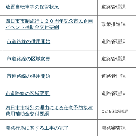
放置自転車等の保管状況
道路管理課
四日市市制施行１２０周年記念市民企画
政策推進課
イベント補助金交付要綱
市道路線の供用開始
道路管理課
市道路線の区域変更
道路管理課
市道路線の供用開始
道路管理課
市道路線の区域変更
道路管理課
四日市市特別の理由による任意予防接種
こども保健福祉課
費用補助金交付要綱
開発行為に関する工事の完了
開発審査課