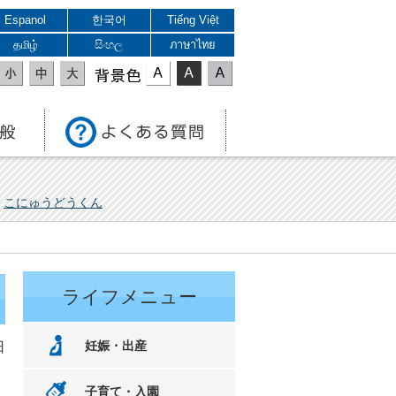
Espanol
한국어
Tiếng Việt
தமிழ்
සිංහල
ภาษาไทย
表示色
こにゅうどうくん
ライフメニュー
妊娠・出産
日
子育て・入園