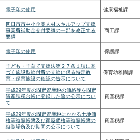
電子印の使用
健康福祉課
四日市市中小企業人材スキルアップ支援
事業費補助金交付要綱の一部を改正する
商工課
要綱
電子印の使用
保護課
子ども・子育て支援法第２７条１項に基
づく施設型給付費の支給に係る特定教
保育幼稚園課
育・保育施設の確認の告示について
平成29年度の固定資産税の価格等を固定
資産課税台帳に登録した旨の公示につい
資産税課
て
平成29年度の固定資産税にかかる土地価
格等縦覧帳簿及び家屋価格等縦覧帳簿の
資産税課
縦覧場所及び期間の公示について