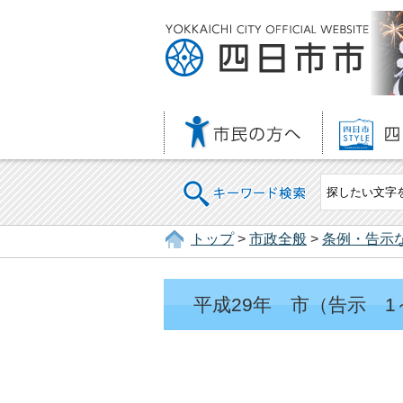
キーワード検索
トップ
>
市政全般
>
条例・告示
平成29年 市（告示 1