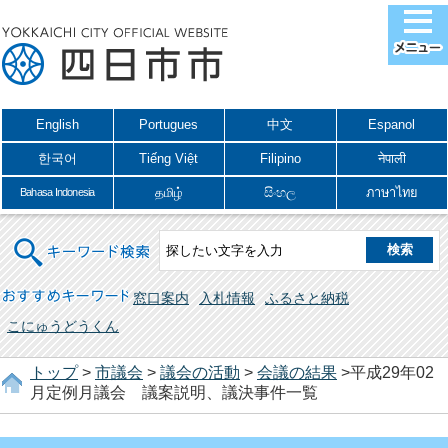
English
Portugues
中文
Espanol
한국어
Tiếng Việt
Filipino
नेपाली
தமிழ்
සිංහල
ภาษาไทย
Bahasa Indonesia
キーワード検索
おすすめキーワード
窓口案内
入札情報
ふるさと納税
こにゅうどうくん
トップ
>
市議会
>
議会の活動
>
会議の結果
>平成29年02
月定例月議会 議案説明、議決事件一覧