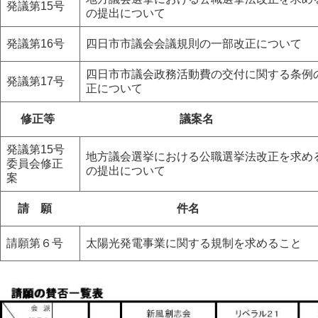
発議第15号
の提出について
発議第16号
四日市市議会会議規則の一部改正について
四日市市議会政務活動費の交付に関する条例
発議第17号
正について
修正等
議案名
発議第15号
地方議会選挙における公職選挙法改正を求め
委員会修正
の提出について
案
請 願
件名
請願第６号
太陽光発電事業に関する規制を求めること