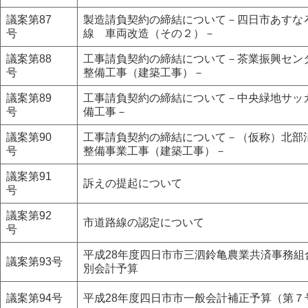
議案第87
製造請負契約の締結について－四日市あすな
号
線 車両改造（その２）－
議案第88
工事請負契約の締結について－茶業振興セン
号
整備工事（建築工事）－
議案第89
工事請負契約の締結について－中央緑地サッ
号
備工事－
議案第90
工事請負契約の締結について－（仮称）北部
号
整備事業工事（建築工事）－
議案第91
訴えの提起について
号
議案第92
市道路線の認定について
号
平成28年度四日市市三泗鈴亀農業共済事務組
議案第93号
別会計予算
議案第94号
平成28年度四日市市一般会計補正予算（第７