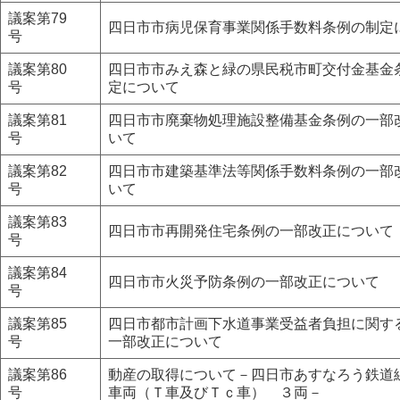
議案第79
四日市市病児保育事業関係手数料条例の制定
号
議案第80
四日市市みえ森と緑の県民税市町交付金基金
号
定について
議案第81
四日市市廃棄物処理施設整備基金条例の一部
号
いて
議案第82
四日市市建築基準法等関係手数料条例の一部
号
いて
議案第83
四日市市再開発住宅条例の一部改正について
号
議案第84
四日市市火災予防条例の一部改正について
号
議案第85
四日市都市計画下水道事業受益者負担に関す
号
一部改正について
議案第86
動産の取得について－四日市あすなろう鉄道
号
車両（Ｔ車及びＴｃ車） ３両－