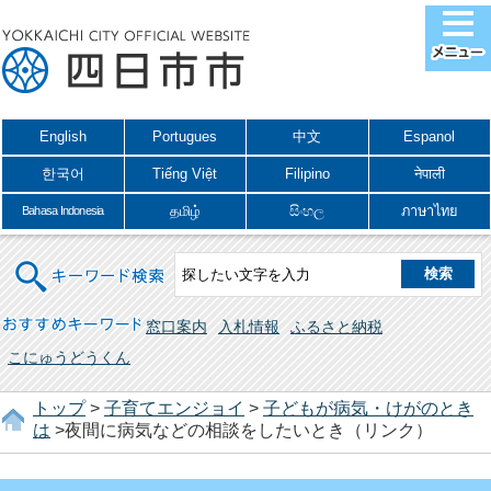
English
Portugues
中文
Espanol
한국어
Tiếng Việt
Filipino
नेपाली
தமிழ்
සිංහල
ภาษาไทย
Bahasa Indonesia
キーワード検索
おすすめキーワード
窓口案内
入札情報
ふるさと納税
こにゅうどうくん
トップ
>
子育てエンジョイ
>
子どもが病気・けがのとき
は
>夜間に病気などの相談をしたいとき（リンク）