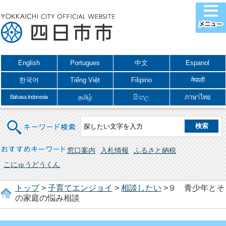
English
Portugues
中文
Espanol
한국어
Tiếng Việt
Filipino
नेपाली
தமிழ்
සිංහල
ภาษาไทย
Bahasa Indonesia
キーワード検索
おすすめキーワード
窓口案内
入札情報
ふるさと納税
こにゅうどうくん
トップ
>
子育てエンジョイ
>
相談したい
>９ 青少年とそ
の家庭の悩み相談