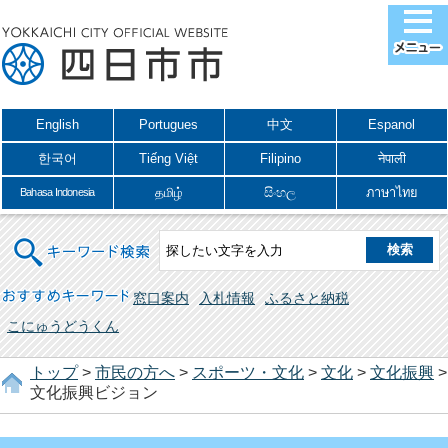
English
Portugues
中文
Espanol
한국어
Tiếng Việt
Filipino
नेपाली
தமிழ்
සිංහල
ภาษาไทย
Bahasa Indonesia
キーワード検索
おすすめキーワード
窓口案内
入札情報
ふるさと納税
こにゅうどうくん
トップ
>
市民の方へ
>
スポーツ・文化
>
文化
>
文化振興
>
文化振興ビジョン