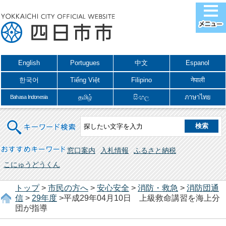
English
Portugues
中文
Espanol
한국어
Tiếng Việt
Filipino
नेपाली
தமிழ்
සිංහල
ภาษาไทย
Bahasa Indonesia
キーワード検索
おすすめキーワード
窓口案内
入札情報
ふるさと納税
こにゅうどうくん
トップ
>
市民の方へ
>
安心安全
>
消防・救急
>
消防団通
信
>
29年度
>平成29年04月10日 上級救命講習を海上分
団が指導