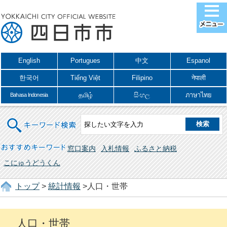
English
Portugues
中文
Espanol
한국어
Tiếng Việt
Filipino
नेपाली
தமிழ்
සිංහල
ภาษาไทย
Bahasa Indonesia
キーワード検索
おすすめキーワード
窓口案内
入札情報
ふるさと納税
こにゅうどうくん
トップ
>
統計情報
>人口・世帯
人口・世帯