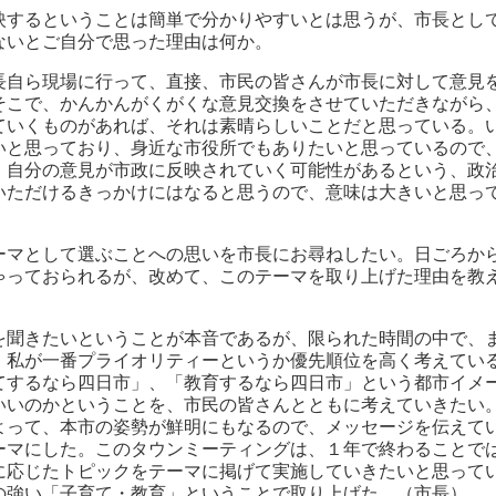
映するということは簡単で分かりやすいとは思うが、市長とし
ないとご自分で思った理由は何か。
長自ら現場に行って、直接、市民の皆さんが市長に対して意見
そこで、かんかんがくがくな意見交換をさせていただきながら
ていくものがあれば、それは素晴らしいことだと思っている。
いと思っており、身近な市役所でもありたいと思っているので
、自分の意見が市政に反映されていく可能性があるという、政
いただけるきっかけにはなると思うので、意味は大きいと思っ
ーマとして選ぶことへの思いを市長にお尋ねしたい。日ごろか
ゃっておられるが、改めて、このテーマを取り上げた理由を教
を聞きたいということが本音であるが、限られた時間の中で、
、私が一番プライオリティーというか優先順位を高く考えてい
てするなら四日市」、「教育するなら四日市」という都市イメ
いいのかということを、市民の皆さんとともに考えていきたい
よって、本市の姿勢が鮮明にもなるので、メッセージを伝えて
ーマにした。このタウンミーティングは、１年で終わることで
に応じたトピックをテーマに掲げて実施していきたいと思って
の強い「子育て・教育」ということで取り上げた。（市長）