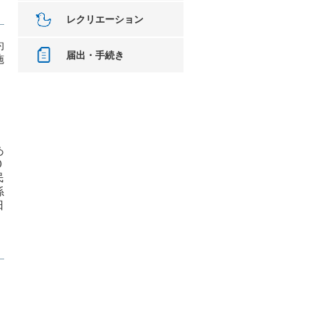
レクリエーション
約
届出・手続き
施
、
あ
０
民
係
日