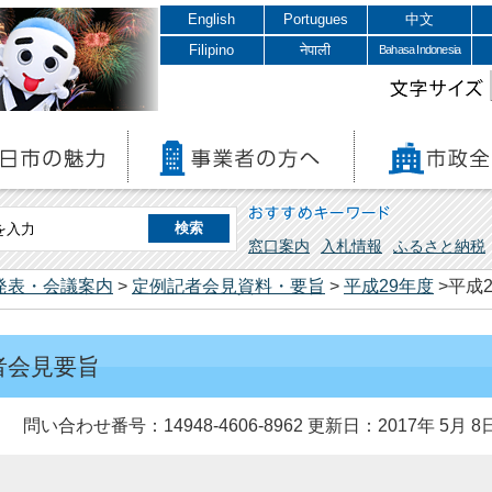
English
Portugues
中文
Filipino
नेपाली
Bahasa Indonesia
文字サイズ
おすすめキーワード
窓口案内
入札情報
ふるさと納税
発表・会議案内
>
定例記者会見資料・要旨
>
平成29年度
>平成
記者会見要旨
問い合わせ番号：14948-4606-8962
更新日：2017年 5月 8