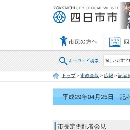
キーワード検索
トップ
>
市政全般
>
広報
>
記者
平成29年04月25日 
市長定例記者会見