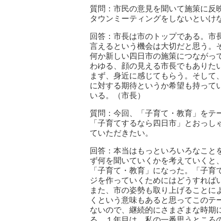
質問：市民の意見を聞いて施策に反
タウンミーティングをしないといけ
回答：市長は市のトップである。市
言えるという機会は大切だと思う。
何か新しい四日市の施策につながっ
わゆる、顔の見える市長でもありた
まず、身近に感じてもらう。そして
に対する期待というか希望も持って
いる。（市長）
質問：今回、「子育て・教育」をテ
「子育てするなら四日市」とおっし
ていただきたい。
回答：本当はもっといろいろなこと
ず何を聞いていくかを考えていくと
「子育て・教育」になった。「子育
ジを作っていくためにはどうすれば
また、市の姿勢も取り上げることに
くという意味もあると思ってこのテ
ないので、継続的にさまざまな時期
る。１年目は、私の一番思うところ