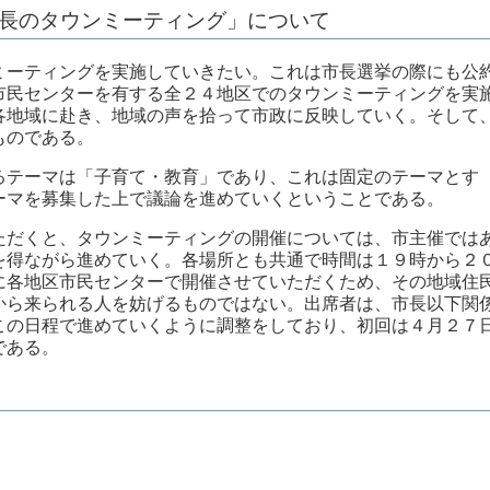
市長のタウンミーティング」について
ミーティングを実施していきたい。これは市長選挙の際にも公
市民センターを有する全２４地区でのタウンミーティングを実
各地域に赴き、地域の声を拾って市政に反映していく。そして
ものである。
テーマは「子育て・教育」であり、これは固定のテーマとす
ーマを募集した上で議論を進めていくということである。
ただくと、タウンミーティングの開催については、市主催では
を得ながら進めていく。各場所とも共通で時間は１９時から２
に各地区市民センターで開催させていただくため、その地域住
から来られる人を妨げるものではない。出席者は、市長以下関
この日程で進めていくように調整をしており、初回は４月２７
である。