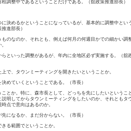
日程調整中であるということだけである。（舘政策推進部長）
。
つに決めるかということになっているが、基本的に調整中とい
策推進部長）
うものなのか、それとも、例えば何月の何週目かでの細かい調
か。
からといった調整があるが、年内に全地区必ず実施する。（舘
た上で、タウンミーティングを開きたいということか。
を決めていくということである。（市長）
うことか。特に、森市長として、どっちを先にしたいというこ
と説明してからタウンミーティングをしたいのか、それともタ
現時点で意向はあるのか。
が先になるか、まだ分からない。（市長）
できる範囲でということか。