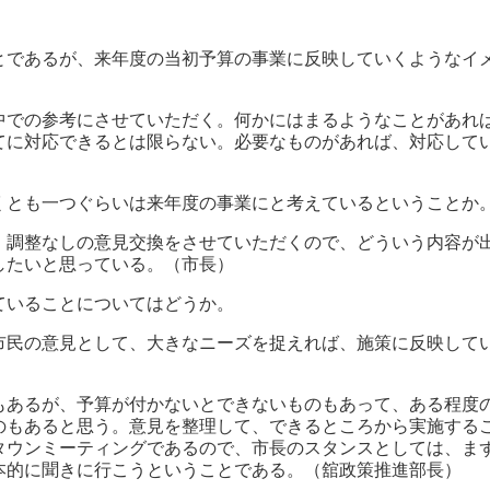
とであるが、来年度の当初予算の事業に反映していくようなイ
中での参考にさせていただく。何かにはまるようなことがあれ
てに対応できるとは限らない。必要なものがあれば、対応して
くとも一つぐらいは来年度の事業にと考えているということか
、調整なしの意見交換をさせていただくので、どういう内容が
したいと思っている。（市長）
ていることについてはどうか。
市民の意見として、大きなニーズを捉えれば、施策に反映して
あるが、予算が付かないとできないものもあって、ある程度
のもあると思う。意見を整理して、できるところから実施する
タウンミーティングであるので、市長のスタンスとしては、ま
本的に聞きに行こうということである。（舘政策推進部長）