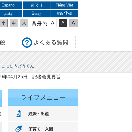
Espanol
한국어
Tiếng Việt
தமிழ்
සිංහල
ภาษาไทย
表示色
こにゅうどうくん
29年04月25日 記者会見要旨
ライフメニュー
妊娠・出産
日
子育て・入園