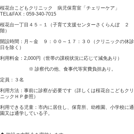
桜花台こどもクリニック 病児保育室「チェリーケア」
TEL&FAX：059-340-7015
桜花台一丁目４５－１（子育て支援センターさくらんぼ ２
階）
開設時間：月～金 ９：００～１７：３０（クリニックの休診
日を除く）
利用料金：2,000円（世帯の課税状況に応じて減免あり）
※
診察代の他、食事代等実費負担あり。
定員：３名
利用方法：事前に診察が必要です（詳しくは桜花台こどもクリ
ニックＨＰ参照）
利用できる児童：市内に居住し、保育所、幼稚園、小学校に通
園又は通学している子。