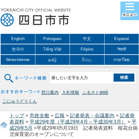
English
Portugues
中文
Espanol
한국어
Tiếng Việt
Filipino
नेपाली
தமிழ்
සිංහල
ภาษาไทย
Bahasa Indonesia
キーワード検索
おすすめキーワード
窓口案内
入札情報
ふるさと納税
こにゅうどうくん
トップ
>
市政全般
>
広報
>
記者発表・会議案内
>
記者発
表資料
>
平成29年度（平成29年4月～平成30年3月）
>
平
成29年5月
>平成29年05月19日 記者発表資料 桜花台病
児保育室のオープンについて