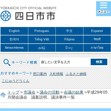
English
Portugues
中文
Espanol
한국어
Tiếng Việt
Filipino
नेपाली
தமிழ்
සිංහල
ภาษาไทย
Bahasa Indonesia
キーワード検索
おすすめキーワード
窓口案内
入札情報
ふるさと納税
こにゅうどうくん
トップ
>
市議会
>
議会の活動
>
会議の結果
>平成29年05
月開会議会 議案説明、議決事件一覧