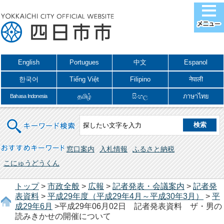
English
Portugues
中文
Espanol
한국어
Tiếng Việt
Filipino
नेपाली
தமிழ்
සිංහල
ภาษาไทย
Bahasa Indonesia
キーワード検索
おすすめキーワード
窓口案内
入札情報
ふるさと納税
こにゅうどうくん
トップ
>
市政全般
>
広報
>
記者発表・会議案内
>
記者発
表資料
>
平成29年度（平成29年4月～平成30年3月）
>
平
成29年6月
>平成29年06月02日 記者発表資料 ザ・男の
読みきかせの開催について