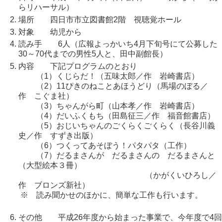
らリハーサル）
場所 四日市市立図書館2階 視聴覚ホール
対象 幼児から
読み手 6人（広報よっかいち4月下旬号にて公募した
30～70代までの男性5人と、田中副館長）
内容 下記プログラムのとおり
（1）くじらだ！（五味太郎／作 岩崎書店）
（2）11ぴきのねことあほうどり（馬場のぼる／
作 こぐま社）
（3）ちゃんがら町（山本孝／作 岩崎書店）
（4）だいふくもち（田島征三／作 福音館書店）
（5）おじいちゃんのごくらくごくらく（長谷川義
史／作 すずき出版）
（6）つくってあそぼう！パタパタ（工作）
（7）だるまさんが だるまさんの だるまさんと
（大型絵本３冊）
（かがくいひろし／
作 ブロンズ新社）
※ 読み聞かせのほかに、簡単な工作も行います。
その他 平成26年度から始まった事業で、今年度で4回