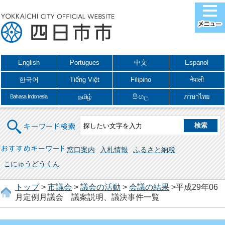
English
Portugues
中文
Espanol
한국어
Tiếng Việt
Filipino
नेपाली
தமிழ்
සිංහල
ภาษาไทย
Bahasa Indonesia
キーワード検索
おすすめキーワード
窓口案内
入札情報
ふるさと納税
こにゅうどうくん
トップ
>
市議会
>
議会の活動
>
会議の結果
>平成29年06
月定例月議会 議案説明、議決事件一覧