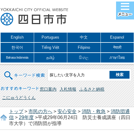
English
Portugues
中文
Espanol
한국어
Tiếng Việt
Filipino
नेपाली
தமிழ்
සිංහල
ภาษาไทย
Bahasa Indonesia
キーワード検索
おすすめキーワード
窓口案内
入札情報
ふるさと納税
こにゅうどうくん
トップ
>
市民の方へ
>
安心安全
>
消防・救急
>
消防団通
信
>
29年度
>平成29年06月24日 防災士養成講座（四日
市大学）で消防団が指導