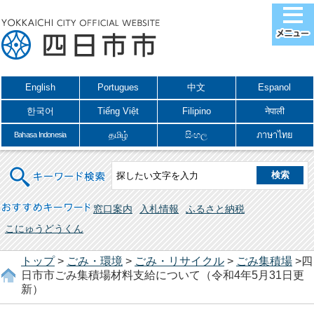
English
Portugues
中文
Espanol
한국어
Tiếng Việt
Filipino
नेपाली
தமிழ்
සිංහල
ภาษาไทย
Bahasa Indonesia
キーワード検索
おすすめキーワード
窓口案内
入札情報
ふるさと納税
こにゅうどうくん
トップ
>
ごみ・環境
>
ごみ・リサイクル
>
ごみ集積場
>四
日市市ごみ集積場材料支給について（令和4年5月31日更
新）