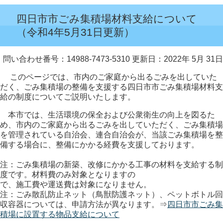
四日市市ごみ集積場材料支給について
（令和4年5月31日更新）
問い合わせ番号：14988-7473-5310
更新日：2022年 5月 31日
このページでは、市内のご家庭から出るごみを出していた
だく、ごみ集積場の整備を支援する四日市市ごみ集積場材料支
給の制度についてご説明いたします。
本市では、生活環境の保全および公衆衛生の向上を図るた
め、市内のご家庭から出るごみを出していただく、ごみ集積場
を管理されている自治会、連合自治会が、当該ごみ集積場を整
備する場合に、整備にかかる経費を支援しております。
注：ごみ集積場の新築、改修にかかる工事の材料を支給する制
度です。材料費のみ対象となりますの
で、施工費や運送費は対象になりません。
注：ごみ散乱防止ネット（鳥獣防護ネット）、ペットボトル回
収容器については、申請方法が異なります。⇒
四日市市ごみ集
積場に設置する物品支給について