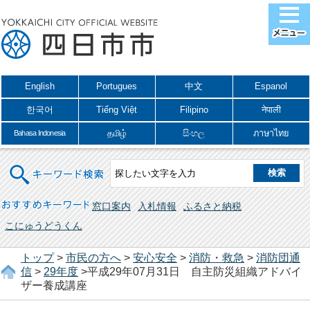
English
Portugues
中文
Espanol
한국어
Tiếng Việt
Filipino
नेपाली
தமிழ்
සිංහල
ภาษาไทย
Bahasa Indonesia
キーワード検索
おすすめキーワード
窓口案内
入札情報
ふるさと納税
こにゅうどうくん
トップ
>
市民の方へ
>
安心安全
>
消防・救急
>
消防団通
信
>
29年度
>平成29年07月31日 自主防災組織アドバイ
ザー養成講座