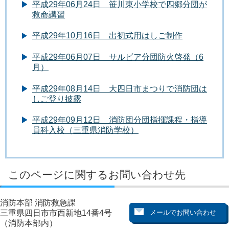
平成29年06月24日 笹川東小学校で四郷分団が
救命講習
平成29年10月16日 出初式用はしご制作
平成29年06月07日 サルビア分団防火啓発（6
月）
平成29年08月14日 大四日市まつりで消防団は
しご登り披露
平成29年09月12日 消防団分団指揮課程・指導
員科入校（三重県消防学校）
このページに関するお問い合わせ先
消防本部 消防救急課
三重県四日市市西新地14番4号
（消防本部内）