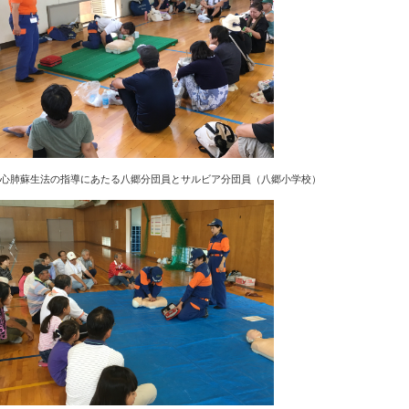
心肺蘇生法の指導にあたる八郷分団員とサルビア分団員（八郷小学校）