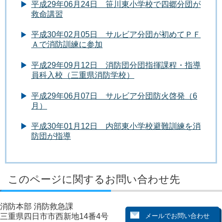
平成29年06月24日 笹川東小学校で四郷分団が
救命講習
平成30年02月05日 サルビア分団が初めてＰＦ
Ａで消防訓練に参加
平成29年09月12日 消防団分団指揮課程・指導
員科入校（三重県消防学校）
平成29年06月07日 サルビア分団防火啓発（6
月）
平成30年01月12日 内部東小学校避難訓練を消
防団が指導
このページに関するお問い合わせ先
消防本部 消防救急課
三重県四日市市西新地14番4号