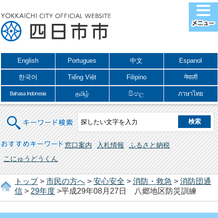
English
Portugues
中文
Espanol
한국어
Tiếng Việt
Filipino
नेपाली
தமிழ்
සිංහල
ภาษาไทย
Bahasa Indonesia
キーワード検索
おすすめキーワード
窓口案内
入札情報
ふるさと納税
こにゅうどうくん
トップ
>
市民の方へ
>
安心安全
>
消防・救急
>
消防団通
信
>
29年度
>平成29年08月27日 八郷地区防災訓練