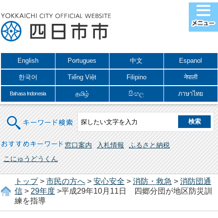
English
Portugues
中文
Espanol
한국어
Tiếng Việt
Filipino
नेपाली
தமிழ்
සිංහල
ภาษาไทย
Bahasa Indonesia
キーワード検索
おすすめキーワード
窓口案内
入札情報
ふるさと納税
こにゅうどうくん
トップ
>
市民の方へ
>
安心安全
>
消防・救急
>
消防団通
信
>
29年度
>平成29年10月11日 四郷分団が地区防災訓
練を指導