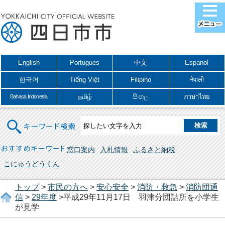
English
Portugues
中文
Espanol
한국어
Tiếng Việt
Filipino
नेपाली
தமிழ்
සිංහල
ภาษาไทย
Bahasa Indonesia
キーワード検索
おすすめキーワード
窓口案内
入札情報
ふるさと納税
こにゅうどうくん
トップ
>
市民の方へ
>
安心安全
>
消防・救急
>
消防団通
信
>
29年度
>平成29年11月17日 羽津分団詰所を小学生
が見学