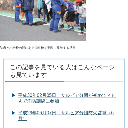
詰所と小学校の間にある消火栓を実際に見学する児童
この記事を見ている人はこんなページ
も見ています
平成30年02月05日 サルビア分団が初めてＰＦ
Ａで消防訓練に参加
平成29年06月07日 サルビア分団防火啓発（6
月）