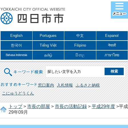
English
Portugues
中文
Espanol
한국어
Tiếng Việt
Filipino
नेपाली
தமிழ்
සිංහල
ภาษาไทย
Bahasa Indonesia
キーワード検索
おすすめキーワード
窓口案内
入札情報
ふるさと納税
こにゅうどうくん
トップ
>
市長の部屋
>
市長の活動記録
>
平成29年度
>平成
29年09月