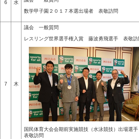
6
水
数学甲子園２０１７本選出場者 表敬訪問
議会 一般質問
レスリング世界選手権入賞 藤波勇飛選手 表敬訪
7
木
国民体育大会会期前実施競技（水泳競技）出場選
表敬訪問