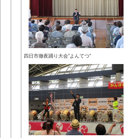
四日市徹夜踊り大会”よんてつ”